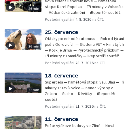
Nová zelená úsporám nově — Paměťová
stopa: Karel Popelka — Tři minuty z Vohančic
26 min
— Vědce čeká zatmění — iReportér soutěž
Poslední vysílání
4. 8. 2026
na ČT1
25. července
Otázky po nehodě autobusu — Rok od týrání
psů v Odrovicích — Studenti VUT v Himalájích
26 min
— Kolik je Brnu? — Pyrotechnický průzkum —
Tři minuty z Lomničky — iReportéři soutěž —
Bez komentáře: Kontroly na NOvých Mlýnech
Poslední vysílání
28. 7. 2026
na ČT1
18. července
Supercela — Paměťová stopa: Saul Blau — Tři
minuty z: Tavíkovice — Konec výroby v
27 min
Zetoru — Sucho — Děvičky — iReportéři
soutěž
Poslední vysílání
21. 7. 2026
na ČT1
11. července
Požár výškové budovy ve Zlíně — Nová