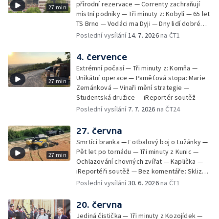
přírodní rezervace — Correnty zachraňují
27 min
místní podniky — Tři minuty z: Kobylí — 65 let
TS Brno — Vodáci ma Dyji — Dny lidí dobré
vůle — iReportéři soutěž
Poslední vysílání
14. 7. 2026
na ČT1
4. července
Extrémní počasí — Tři minuty z: Komňa —
Unikátní operace — Paměťová stopa: Marie
27 min
Zemánková — Vinaři mění strategie —
Studentská družice — iReportér soutěž
Poslední vysílání
7. 7. 2026
na ČT24
27. června
Smrtící branka — Fotbalový boj o Lužánky —
Pět let po tornádu — Tři minuty z Kunic —
27 min
Ochlazování chovných zvířat — Kaplička —
iReportéři soutěž — Bez komentáře: Sklizeň
obilí v Bulharech
Poslední vysílání
30. 6. 2026
na ČT1
20. června
Jediná čistička — Tři minuty z Kozojídek —