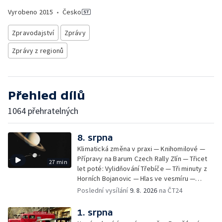
Vyrobeno
2015
•
Česko
Zpravodajství
Zprávy
Zprávy z regionů
Přehled dílů
1064 přehratelných
8. srpna
Klimatická změna v praxi — Knihomilové —
Přípravy na Barum Czech Rally Zlín — Třicet
27 min
let poté: Vylidňování Třebíče — Tři minuty z
Horních Bojanovic — Hlas ve vesmíru —
iReportéři soutěž
Poslední vysílání
9. 8. 2026
na ČT24
1. srpna