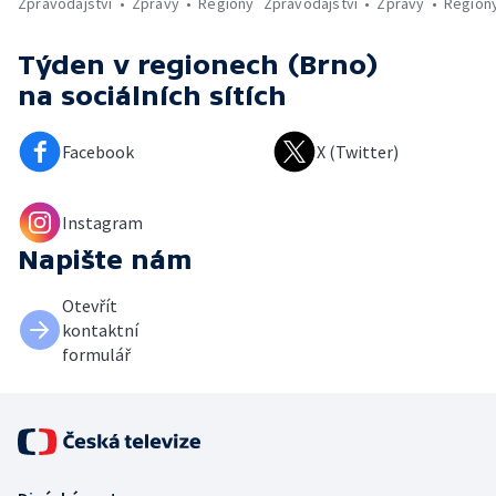
Zpravodajství
Zprávy
Regiony
Zpravodajství
Zprávy
Region
Týden v regionech (Brno)
na sociálních sítích
Facebook
X (Twitter)
Instagram
Napište nám
Otevřít
kontaktní
formulář