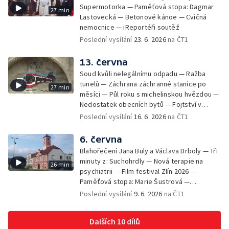
Supermotorka — Paměťová stopa: Dagmar
27 min
Lastovecká — Betonové kánoe — Cvičná
nemocnice — iReportéři soutěž
Poslední vysílání
23. 6. 2026
na ČT1
13. června
Soud kvůli nelegálnímu odpadu — Ražba
tunelů — Záchrana záchranné stanice po
27 min
měsíci — Půl roku s michelinskou hvězdou —
Nedostatek obecních bytů — Fojtství v
Jasenné — iReportéři soutěž
Poslední vysílání
16. 6. 2026
na ČT1
6. června
Blahořečení Jana Buly a Václava Drboly — Tři
minuty z: Suchohrdly — Nová terapie na
26 min
psychiatrii — Film festival Zlín 2026 —
Paměťová stopa: Marie Šustrová —
iReportéři soutěž — Bez komentáře:
Poslední vysílání
9. 6. 2026
na ČT1
Concentus Moraviae zahájen
Dalších 10 dílů