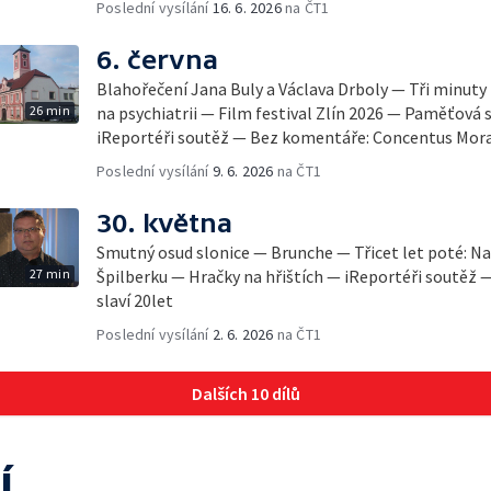
Poslední vysílání
16. 6. 2026
na ČT1
6. června
Blahořečení Jana Buly a Václava Drboly — Tři minuty
26 min
na psychiatrii — Film festival Zlín 2026 — Paměťová 
iReportéři soutěž — Bez komentáře: Concentus Mora
Poslední vysílání
9. 6. 2026
na ČT1
30. května
Smutný osud slonice — Brunche — Třicet let poté: Na
27 min
Špilberku — Hračky na hřištích — iReportéři soutěž
slaví 20let
Poslední vysílání
2. 6. 2026
na ČT1
Dalších 10 dílů
í