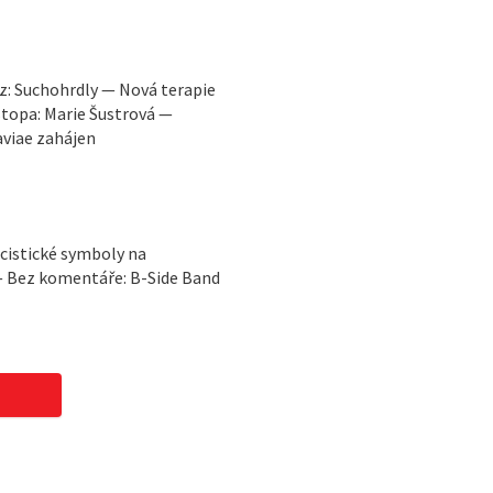
 z: Suchohrdly — Nová terapie
stopa: Marie Šustrová —
viae zahájen
cistické symboly na
 — Bez komentáře: B-Side Band