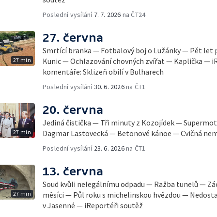
Poslední vysílání
7. 7. 2026
na ČT24
27. června
Smrtící branka — Fotbalový boj o Lužánky — Pět let 
27 min
Kunic — Ochlazování chovných zvířat — Kaplička — i
komentáře: Sklizeň obilí v Bulharech
Poslední vysílání
30. 6. 2026
na ČT1
20. června
Jediná čistička — Tři minuty z Kozojídek — Superm
27 min
Dagmar Lastovecká — Betonové kánoe — Cvičná nemo
Poslední vysílání
23. 6. 2026
na ČT1
13. června
Soud kvůli nelegálnímu odpadu — Ražba tunelů — Zá
27 min
měsíci — Půl roku s michelinskou hvězdou — Nedosta
v Jasenné — iReportéři soutěž