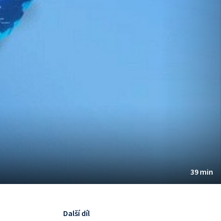
39 min
Další díl