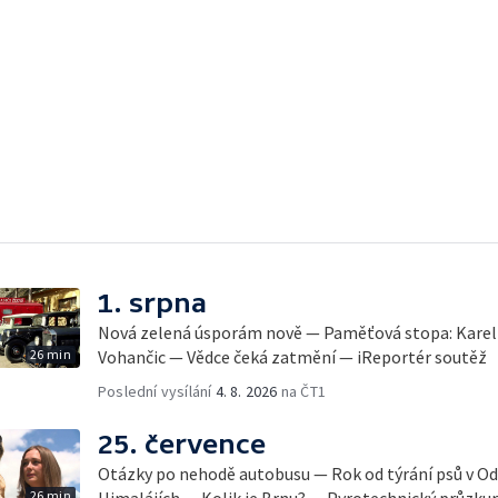
1. srpna
Nová zelená úsporám nově — Paměťová stopa: Karel 
26 min
Vohančic — Vědce čeká zatmění — iReportér soutěž
Poslední vysílání
4. 8. 2026
na ČT1
25. července
Otázky po nehodě autobusu — Rok od týrání psů v Od
26 min
Himalájích — Kolik je Brnu? — Pyrotechnický průzku