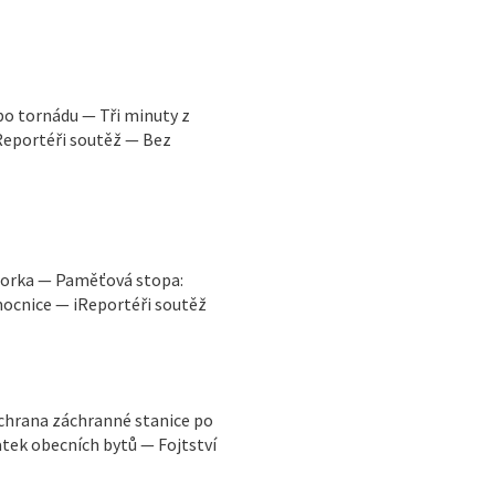
po tornádu — Tři minuty z
Reportéři soutěž — Bez
otorka — Paměťová stopa:
cnice — iReportéři soutěž
chrana záchranné stanice po
tek obecních bytů — Fojtství