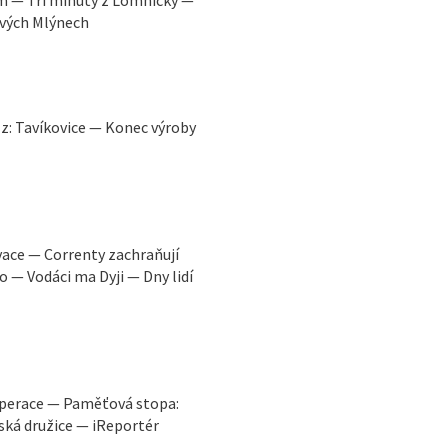
Ových Mlýnech
z: Tavíkovice — Konec výroby
vace — Correnty zachraňují
o — Vodáci ma Dyji — Dny lidí
operace — Paměťová stopa:
ská družice — iReportér