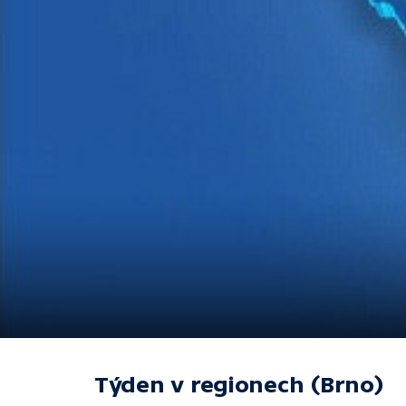
Týden v regionech (Brno)