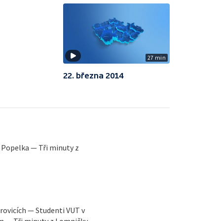
27 min
22. března 2014
Popelka — Tři minuty z
rovicích — Studenti VUT v
m — Tři minuty z Lomničky —