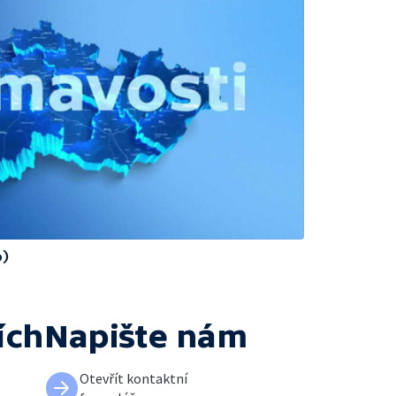
o)
ích
Napište nám
Otevřít kontaktní