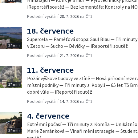
iReportéři soutěž — Bez komentáře: Kontroly na N
Poslední vysílání
28. 7. 2026
na ČT1
18. července
Supercela — Paměťová stopa: Saul Blau — Tři minuty 
27 min
v Zetoru — Sucho — Děvičky — iReportéři soutěž
Poslední vysílání
21. 7. 2026
na ČT1
11. července
Požár výškové budovy ve Zlíně — Nová přírodní rezer
27 min
místní podniky — Tři minuty z: Kobylí — 65 let TS Brn
dobré vůle — iReportéři soutěž
Poslední vysílání
14. 7. 2026
na ČT1
4. července
Extrémní počasí — Tři minuty z: Komňa — Unikátní 
27 min
Marie Zemánková — Vinaři mění strategie — Student
soutěž