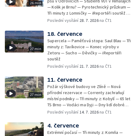
psů v Odrovicích — Studenti VUT v Himalájích
26 min
— Kolik je Brnu? — Pyrotechnický průzkum —
Tři minuty z Lomničky — iReportéři soutěž —
Bez komentáře: Kontroly na NOvých Mlýnech
Poslední vysílání
28. 7. 2026
na ČT1
18. července
Supercela — Paměťová stopa: Saul Blau — Tři
minuty z: Tavíkovice — Konec výroby v
27 min
Zetoru — Sucho — Děvičky — iReportéři
soutěž
Poslední vysílání
21. 7. 2026
na ČT1
11. července
Požár výškové budovy ve Zlíně — Nová
přírodní rezervace — Correnty zachraňují
27 min
místní podniky — Tři minuty z: Kobylí — 65 let
TS Brno — Vodáci ma Dyji — Dny lidí dobré
vůle — iReportéři soutěž
Poslední vysílání
14. 7. 2026
na ČT1
4. července
Extrémní počasí — Tři minuty z: Komňa —