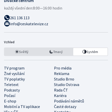
Divácké centrum
každý všední den:
8:00—16:00 hodin
261 136 113
info@ceskatelevize.cz
Vzhled
Světlý
Tmavý
Systém
TV program
Pro média
Živé vysílání
Reklama
TV poplatky
Studio Brno
Teletext
Studio Ostrava
Podcasty
Rada ČT
Počasí
Kariéra
E-shop
Podávání námětů
Mobilní a TV aplikace
Časté dotazy