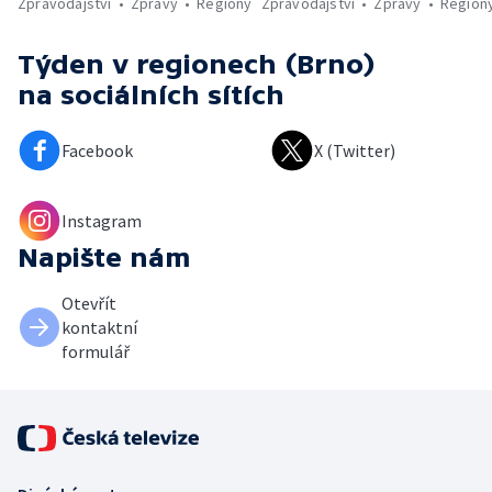
Zpravodajství
Zprávy
Regiony
Zpravodajství
Zprávy
Region
Týden v regionech (Brno)
na sociálních sítích
Facebook
X (Twitter)
Instagram
Napište nám
Otevřít
kontaktní
formulář