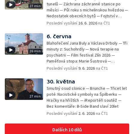
tunelů — Záchrana záchranné stanice po
27 min
měsíci — Půl roku s michelinskou hvězdou —
Nedostatek obecních bytů — Fojtství v
Jasenné — iReportéři soutěž
Poslední vysílání
16. 6. 2026
na ČT1
6. června
Blahořečení Jana Buly a Václava Drboly — Tři
minuty z: Suchohrdly — Nová terapie na
26 min
psychiatrii — Film festival Zlín 2026 —
Paměťová stopa: Marie Šustrová —
iReportéři soutěž — Bez komentáře:
Poslední vysílání
9. 6. 2026
na ČT1
Concentus Moraviae zahájen
30. května
Smutný osud slonice — Brunche — Třicet let
poté: Nacistické symboly na Špilberku —
27 min
Hračky na hřištích — iReportéři soutěž —
Bez komentáře: B-Side Band slaví 20let
Poslední vysílání
2. 6. 2026
na ČT1
Dalších 10 dílů