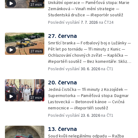
Unikátní operace — Paměťová stopa: Marie
27 min
Zemánková — Vinaři mění strategie —
Studentská družice — iReportér soutěž
Poslední vysílání
7. 7. 2026
na ČT24
27. června
Smrtící branka — Fotbalový boj o Lužánky —
Pět let po tornádu — Tři minuty z Kunic —
27 min
Ochlazování chovných zvířat — Kaplička —
iReportéři soutěž — Bez komentáře: Sklizeň
obilí v Bulharech
Poslední vysílání
30. 6. 2026
na ČT1
20. června
Jediná čistička — Tři minuty z Kozojídek —
Supermotorka — Paměťová stopa: Dagmar
27 min
Lastovecká — Betonové kánoe — Cvičná
nemocnice — iReportéři soutěž
Poslední vysílání
23. 6. 2026
na ČT1
13. června
Soud kvůli nelegálnímu odpadu — Ražba