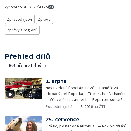
Vyrobeno
2012
•
Česko
Zpravodajství
Zprávy
Zprávy z regionů
Přehled dílů
1063 přehratelných
1. srpna
Nová zelená úsporám nově — Paměťová
stopa: Karel Popelka — Tři minuty z Vohančic
26 min
— Vědce čeká zatmění — iReportér soutěž
Poslední vysílání
4. 8. 2026
na ČT1
25. července
Otázky po nehodě autobusu — Rok od týrání