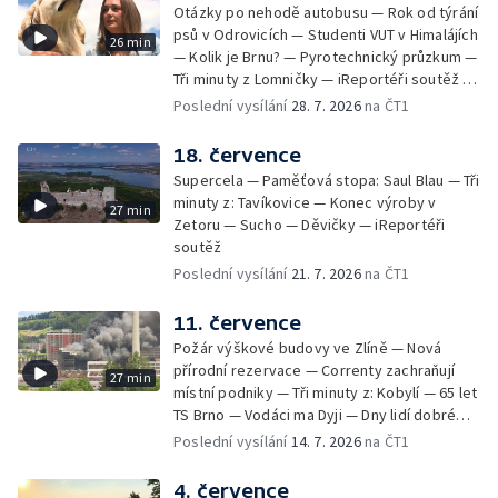
Otázky po nehodě autobusu — Rok od týrání
psů v Odrovicích — Studenti VUT v Himalájích
26 min
— Kolik je Brnu? — Pyrotechnický průzkum —
Tři minuty z Lomničky — iReportéři soutěž —
Bez komentáře: Kontroly na NOvých Mlýnech
Poslední vysílání
28. 7. 2026
na ČT1
18. července
Supercela — Paměťová stopa: Saul Blau — Tři
minuty z: Tavíkovice — Konec výroby v
27 min
Zetoru — Sucho — Děvičky — iReportéři
soutěž
Poslední vysílání
21. 7. 2026
na ČT1
11. července
Požár výškové budovy ve Zlíně — Nová
přírodní rezervace — Correnty zachraňují
27 min
místní podniky — Tři minuty z: Kobylí — 65 let
TS Brno — Vodáci ma Dyji — Dny lidí dobré
vůle — iReportéři soutěž
Poslední vysílání
14. 7. 2026
na ČT1
4. července