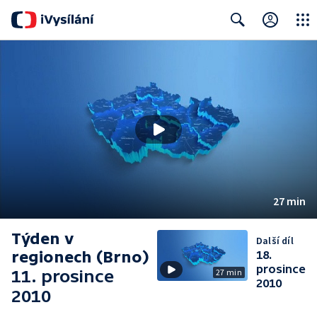
Close
Search
27 min
Týden v
Další díl
regionech (Brno)
18.
prosince
11. prosince
27 min
2010
2010