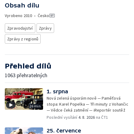
Obsah dílu
Vyrobeno
2010
•
Česko
Zpravodajství
Zprávy
Zprávy z regionů
Přehled dílů
1063 přehratelných
1. srpna
Nová zelená úsporám nově — Paměťová
stopa: Karel Popelka — Tři minuty z Vohančic
26 min
— Vědce čeká zatmění — iReportér soutěž
Poslední vysílání
4. 8. 2026
na ČT1
25. července