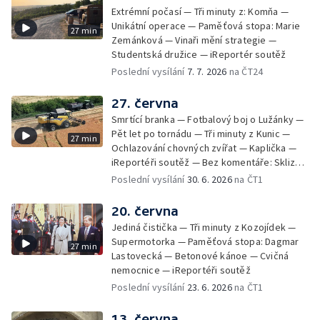
Extrémní počasí — Tři minuty z: Komňa —
Unikátní operace — Paměťová stopa: Marie
27 min
Zemánková — Vinaři mění strategie —
Studentská družice — iReportér soutěž
Poslední vysílání
7. 7. 2026
na ČT24
27. června
Smrtící branka — Fotbalový boj o Lužánky —
Pět let po tornádu — Tři minuty z Kunic —
27 min
Ochlazování chovných zvířat — Kaplička —
iReportéři soutěž — Bez komentáře: Sklizeň
obilí v Bulharech
Poslední vysílání
30. 6. 2026
na ČT1
20. června
Jediná čistička — Tři minuty z Kozojídek —
Supermotorka — Paměťová stopa: Dagmar
27 min
Lastovecká — Betonové kánoe — Cvičná
nemocnice — iReportéři soutěž
Poslední vysílání
23. 6. 2026
na ČT1
13. června