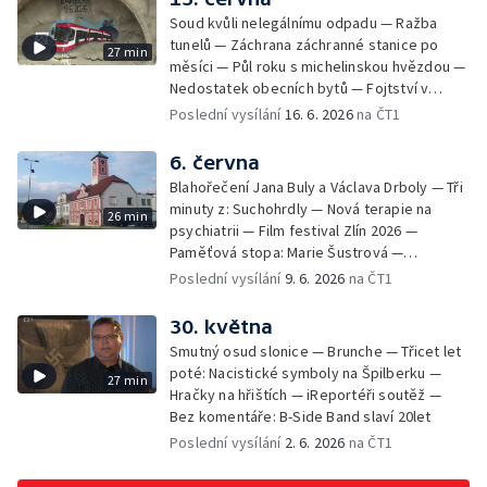
Soud kvůli nelegálnímu odpadu — Ražba
tunelů — Záchrana záchranné stanice po
27 min
měsíci — Půl roku s michelinskou hvězdou —
Nedostatek obecních bytů — Fojtství v
Jasenné — iReportéři soutěž
Poslední vysílání
16. 6. 2026
na ČT1
6. června
Blahořečení Jana Buly a Václava Drboly — Tři
minuty z: Suchohrdly — Nová terapie na
26 min
psychiatrii — Film festival Zlín 2026 —
Paměťová stopa: Marie Šustrová —
iReportéři soutěž — Bez komentáře:
Poslední vysílání
9. 6. 2026
na ČT1
Concentus Moraviae zahájen
30. května
Smutný osud slonice — Brunche — Třicet let
poté: Nacistické symboly na Špilberku —
27 min
Hračky na hřištích — iReportéři soutěž —
Bez komentáře: B-Side Band slaví 20let
Poslední vysílání
2. 6. 2026
na ČT1