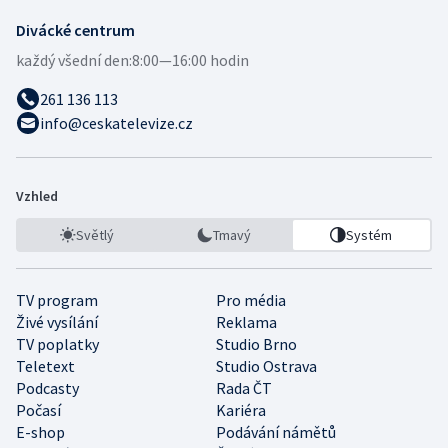
Divácké centrum
každý všední den:
8:00—16:00 hodin
261 136 113
info@ceskatelevize.cz
Vzhled
Světlý
Tmavý
Systém
TV program
Pro média
Živé vysílání
Reklama
TV poplatky
Studio Brno
Teletext
Studio Ostrava
Podcasty
Rada ČT
Počasí
Kariéra
E-shop
Podávání námětů