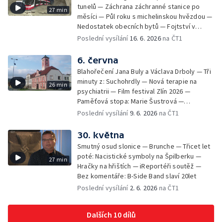
tunelů — Záchrana záchranné stanice po
27 min
měsíci — Půl roku s michelinskou hvězdou —
Nedostatek obecních bytů — Fojtství v
Jasenné — iReportéři soutěž
Poslední vysílání
16. 6. 2026
na ČT1
6. června
Blahořečení Jana Buly a Václava Drboly — Tři
minuty z: Suchohrdly — Nová terapie na
26 min
psychiatrii — Film festival Zlín 2026 —
Paměťová stopa: Marie Šustrová —
iReportéři soutěž — Bez komentáře:
Poslední vysílání
9. 6. 2026
na ČT1
Concentus Moraviae zahájen
30. května
Smutný osud slonice — Brunche — Třicet let
poté: Nacistické symboly na Špilberku —
27 min
Hračky na hřištích — iReportéři soutěž —
Bez komentáře: B-Side Band slaví 20let
Poslední vysílání
2. 6. 2026
na ČT1
Dalších 10 dílů