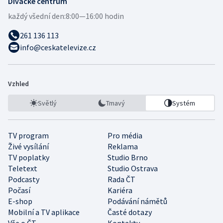
Divácké centrum
každý všední den:
8:00—16:00 hodin
261 136 113
info@ceskatelevize.cz
Vzhled
Světlý
Tmavý
Systém
TV program
Pro média
Živé vysílání
Reklama
TV poplatky
Studio Brno
Teletext
Studio Ostrava
Podcasty
Rada ČT
Počasí
Kariéra
E-shop
Podávání námětů
Mobilní a TV aplikace
Časté dotazy