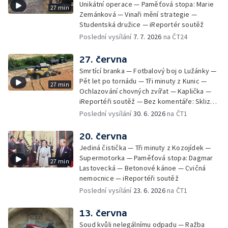
Unikátní operace — Paměťová stopa: Marie
27 min
Zemánková — Vinaři mění strategie —
Studentská družice — iReportér soutěž
Poslední vysílání
7. 7. 2026
na ČT24
27. června
Smrtící branka — Fotbalový boj o Lužánky —
Pět let po tornádu — Tři minuty z Kunic —
27 min
Ochlazování chovných zvířat — Kaplička —
iReportéři soutěž — Bez komentáře: Sklizeň
obilí v Bulharech
Poslední vysílání
30. 6. 2026
na ČT1
20. června
Jediná čistička — Tři minuty z Kozojídek —
Supermotorka — Paměťová stopa: Dagmar
27 min
Lastovecká — Betonové kánoe — Cvičná
nemocnice — iReportéři soutěž
Poslední vysílání
23. 6. 2026
na ČT1
13. června
Soud kvůli nelegálnímu odpadu — Ražba