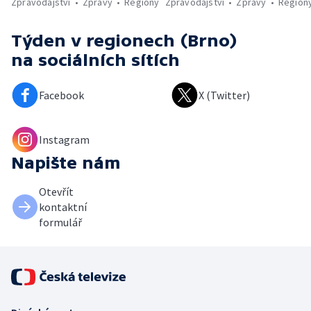
Zpravodajství
Zprávy
Regiony
Zpravodajství
Zprávy
Region
Týden v regionech (Brno)
na sociálních sítích
Facebook
X (Twitter)
Instagram
Napište nám
Otevřít
kontaktní
formulář