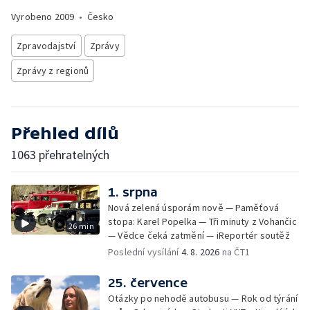
Vyrobeno
2009
•
Česko
Zpravodajství
Zprávy
Zprávy z regionů
Přehled dílů
1063 přehratelných
1. srpna
Nová zelená úsporám nově — Paměťová
stopa: Karel Popelka — Tři minuty z Vohančic
26 min
— Vědce čeká zatmění — iReportér soutěž
Poslední vysílání
4. 8. 2026
na ČT1
25. července
Otázky po nehodě autobusu — Rok od týrání