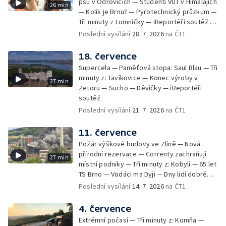
psů v Odrovicích — Studenti VUT v Himalájích
26 min
— Kolik je Brnu? — Pyrotechnický průzkum —
Tři minuty z Lomničky — iReportéři soutěž —
Bez komentáře: Kontroly na NOvých Mlýnech
Poslední vysílání
28. 7. 2026
na ČT1
18. července
Supercela — Paměťová stopa: Saul Blau — Tři
minuty z: Tavíkovice — Konec výroby v
27 min
Zetoru — Sucho — Děvičky — iReportéři
soutěž
Poslední vysílání
21. 7. 2026
na ČT1
11. července
Požár výškové budovy ve Zlíně — Nová
přírodní rezervace — Correnty zachraňují
27 min
místní podniky — Tři minuty z: Kobylí — 65 let
TS Brno — Vodáci ma Dyji — Dny lidí dobré
vůle — iReportéři soutěž
Poslední vysílání
14. 7. 2026
na ČT1
4. července
Extrémní počasí — Tři minuty z: Komňa —