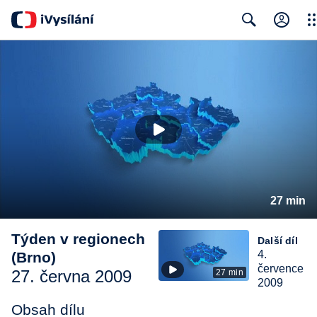
Clo
Search
27 min
Týden v regionech
Další díl
4.
(Brno)
července
27. června 2009
27 min
2009
Obsah dílu