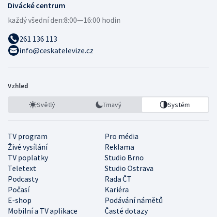
Divácké centrum
každý všední den:
8:00—16:00 hodin
261 136 113
info@ceskatelevize.cz
Vzhled
Světlý
Tmavý
Systém
TV program
Pro média
Živé vysílání
Reklama
TV poplatky
Studio Brno
Teletext
Studio Ostrava
Podcasty
Rada ČT
Počasí
Kariéra
E-shop
Podávání námětů
Mobilní a TV aplikace
Časté dotazy