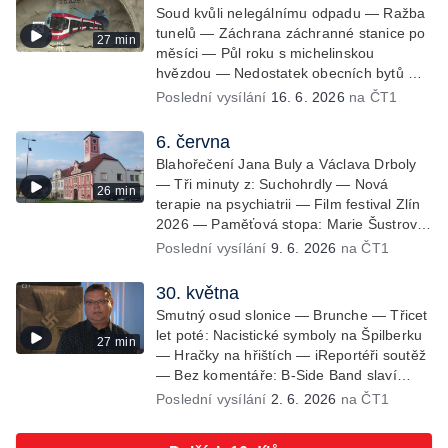
Soud kvůli nelegálnímu odpadu — Ražba
tunelů — Záchrana záchranné stanice po
27 min
měsíci — Půl roku s michelinskou
hvězdou — Nedostatek obecních bytů —
Fojtství v Jasenné — iReportéři soutěž
Poslední vysílání
16. 6. 2026
na ČT1
6. června
Blahořečení Jana Buly a Václava Drboly
— Tři minuty z: Suchohrdly — Nová
26 min
terapie na psychiatrii — Film festival Zlín
2026 — Paměťová stopa: Marie Šustrová
— iReportéři soutěž — Bez komentáře:
Poslední vysílání
9. 6. 2026
na ČT1
Concentus Moraviae zahájen
30. května
Smutný osud slonice — Brunche — Třicet
let poté: Nacistické symboly na Špilberku
27 min
— Hračky na hřištích — iReportéři soutěž
— Bez komentáře: B-Side Band slaví
20let
Poslední vysílání
2. 6. 2026
na ČT1