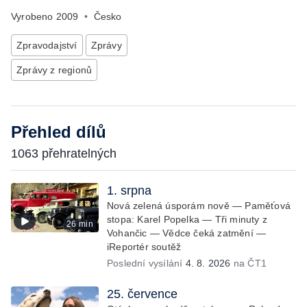
Vyrobeno
2009
•
Česko
Zpravodajství
Zprávy
Zprávy z regionů
Přehled dílů
1063 přehratelných
1. srpna
Nová zelená úsporám nově — Paměťová
stopa: Karel Popelka — Tři minuty z
26 min
Vohančic — Vědce čeká zatmění —
iReportér soutěž
Poslední vysílání
4. 8. 2026
na ČT1
25. července