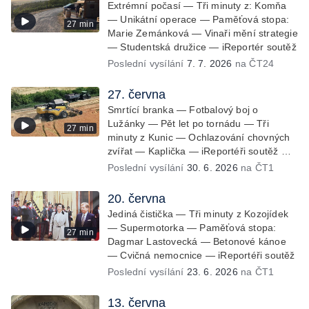
Extrémní počasí — Tři minuty z: Komňa
— Unikátní operace — Paměťová stopa:
27 min
Marie Zemánková — Vinaři mění strategie
— Studentská družice — iReportér soutěž
Poslední vysílání
7. 7. 2026
na ČT24
27. června
Smrtící branka — Fotbalový boj o
Lužánky — Pět let po tornádu — Tři
27 min
minuty z Kunic — Ochlazování chovných
zvířat — Kaplička — iReportéři soutěž —
Bez komentáře: Sklizeň obilí v Bulharech
Poslední vysílání
30. 6. 2026
na ČT1
20. června
Jediná čistička — Tři minuty z Kozojídek
— Supermotorka — Paměťová stopa:
27 min
Dagmar Lastovecká — Betonové kánoe
— Cvičná nemocnice — iReportéři soutěž
Poslední vysílání
23. 6. 2026
na ČT1
13. června