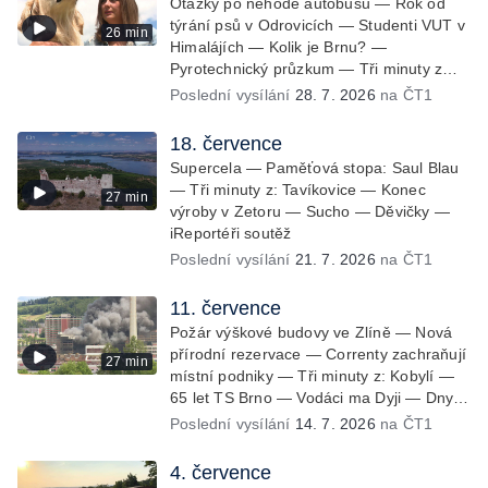
Otázky po nehodě autobusu — Rok od
týrání psů v Odrovicích — Studenti VUT v
26 min
Himalájích — Kolik je Brnu? —
Pyrotechnický průzkum — Tři minuty z
Lomničky — iReportéři soutěž — Bez
Poslední vysílání
28. 7. 2026
na ČT1
komentáře: Kontroly na NOvých Mlýnech
18. července
Supercela — Paměťová stopa: Saul Blau
— Tři minuty z: Tavíkovice — Konec
27 min
výroby v Zetoru — Sucho — Děvičky —
iReportéři soutěž
Poslední vysílání
21. 7. 2026
na ČT1
11. července
Požár výškové budovy ve Zlíně — Nová
přírodní rezervace — Correnty zachraňují
27 min
místní podniky — Tři minuty z: Kobylí —
65 let TS Brno — Vodáci ma Dyji — Dny
lidí dobré vůle — iReportéři soutěž
Poslední vysílání
14. 7. 2026
na ČT1
4. července