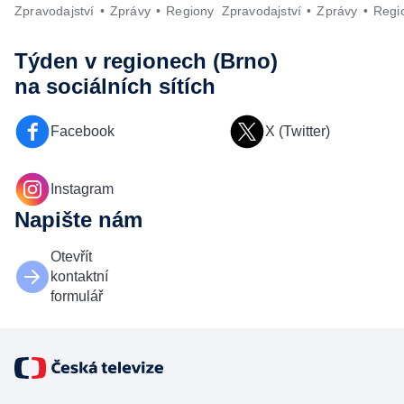
Zpravodajství
Zprávy
Regiony
Zpravodajství
Zprávy
Regi
Týden v regionech (Brno)
na sociálních sítích
Facebook
X (Twitter)
Instagram
Napište nám
Otevřít
kontaktní
formulář