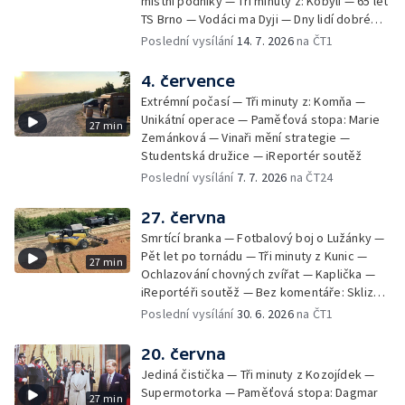
místní podniky — Tři minuty z: Kobylí — 65 let
TS Brno — Vodáci ma Dyji — Dny lidí dobré
vůle — iReportéři soutěž
Poslední vysílání
14. 7. 2026
na ČT1
4. července
Extrémní počasí — Tři minuty z: Komňa —
Unikátní operace — Paměťová stopa: Marie
27 min
Zemánková — Vinaři mění strategie —
Studentská družice — iReportér soutěž
Poslední vysílání
7. 7. 2026
na ČT24
27. června
Smrtící branka — Fotbalový boj o Lužánky —
Pět let po tornádu — Tři minuty z Kunic —
27 min
Ochlazování chovných zvířat — Kaplička —
iReportéři soutěž — Bez komentáře: Sklizeň
obilí v Bulharech
Poslední vysílání
30. 6. 2026
na ČT1
20. června
Jediná čistička — Tři minuty z Kozojídek —
Supermotorka — Paměťová stopa: Dagmar
27 min