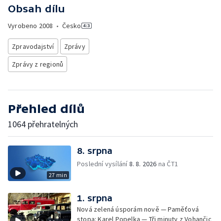
Obsah dílu
Vyrobeno
2008
•
Česko
Zpravodajství
Zprávy
Zprávy z regionů
Přehled dílů
1064 přehratelných
8. srpna
Poslední vysílání
8. 8. 2026
na ČT1
27 min
1. srpna
Nová zelená úsporám nově — Paměťová
stopa: Karel Popelka — Tři minuty z Vohančic