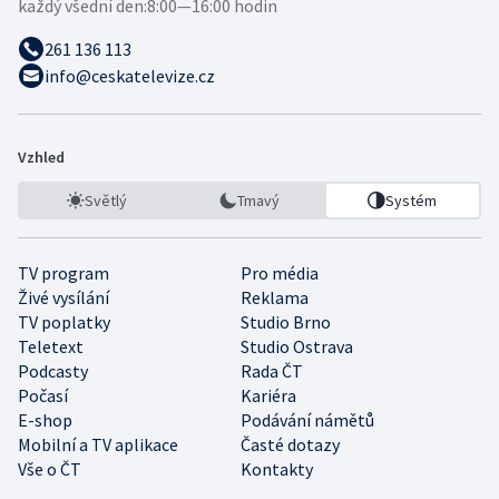
každý všední den:
8:00—16:00 hodin
261 136 113
info@ceskatelevize.cz
Vzhled
Světlý
Tmavý
Systém
TV program
Pro média
Živé vysílání
Reklama
TV poplatky
Studio Brno
Teletext
Studio Ostrava
Podcasty
Rada ČT
Počasí
Kariéra
E-shop
Podávání námětů
Mobilní a TV aplikace
Časté dotazy
Vše o ČT
Kontakty