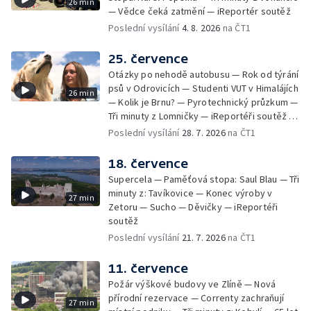
26 min
— Vědce čeká zatmění — iReportér soutěž
Poslední vysílání
4. 8. 2026
na ČT1
25. července
Otázky po nehodě autobusu — Rok od týrání
psů v Odrovicích — Studenti VUT v Himalájích
26 min
— Kolik je Brnu? — Pyrotechnický průzkum —
Tři minuty z Lomničky — iReportéři soutěž —
Bez komentáře: Kontroly na NOvých Mlýnech
Poslední vysílání
28. 7. 2026
na ČT1
18. července
Supercela — Paměťová stopa: Saul Blau — Tři
minuty z: Tavíkovice — Konec výroby v
27 min
Zetoru — Sucho — Děvičky — iReportéři
soutěž
Poslední vysílání
21. 7. 2026
na ČT1
11. července
Požár výškové budovy ve Zlíně — Nová
přírodní rezervace — Correnty zachraňují
27 min