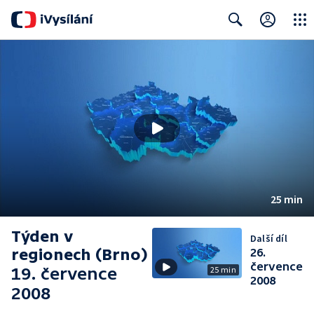
Close
Search
25 min
Týden v
Další díl
regionech (Brno)
26.
července
19. července
25 min
2008
2008