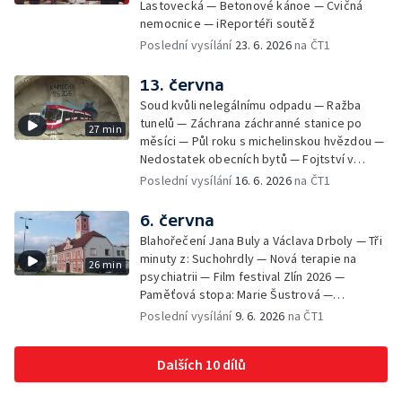
Lastovecká — Betonové kánoe — Cvičná
nemocnice — iReportéři soutěž
Poslední vysílání
23. 6. 2026
na ČT1
13. června
Soud kvůli nelegálnímu odpadu — Ražba
tunelů — Záchrana záchranné stanice po
27 min
měsíci — Půl roku s michelinskou hvězdou —
Nedostatek obecních bytů — Fojtství v
Jasenné — iReportéři soutěž
Poslední vysílání
16. 6. 2026
na ČT1
6. června
Blahořečení Jana Buly a Václava Drboly — Tři
minuty z: Suchohrdly — Nová terapie na
26 min
psychiatrii — Film festival Zlín 2026 —
Paměťová stopa: Marie Šustrová —
iReportéři soutěž — Bez komentáře:
Poslední vysílání
9. 6. 2026
na ČT1
Concentus Moraviae zahájen
Dalších 10 dílů