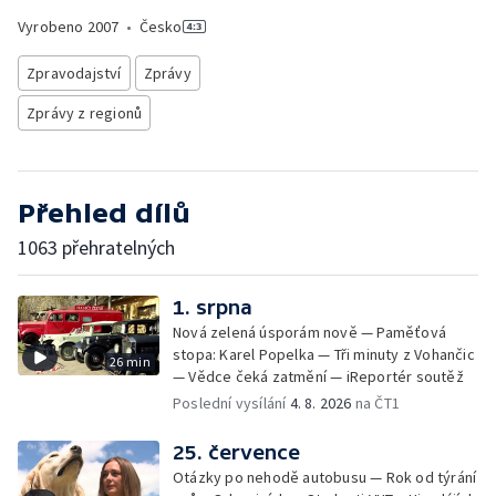
Vyrobeno
2007
•
Česko
Zpravodajství
Zprávy
Zprávy z regionů
Přehled dílů
1063 přehratelných
1. srpna
Nová zelená úsporám nově — Paměťová
stopa: Karel Popelka — Tři minuty z Vohančic
26 min
— Vědce čeká zatmění — iReportér soutěž
Poslední vysílání
4. 8. 2026
na ČT1
25. července
Otázky po nehodě autobusu — Rok od týrání