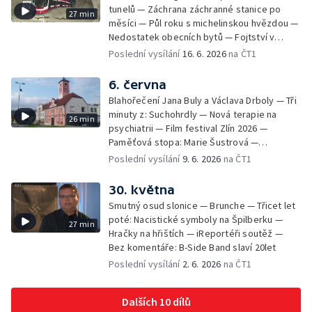
tunelů — Záchrana záchranné stanice po
27 min
měsíci — Půl roku s michelinskou hvězdou —
Nedostatek obecních bytů — Fojtství v
Jasenné — iReportéři soutěž
Poslední vysílání
16. 6. 2026
na ČT1
6. června
Blahořečení Jana Buly a Václava Drboly — Tři
minuty z: Suchohrdly — Nová terapie na
26 min
psychiatrii — Film festival Zlín 2026 —
Paměťová stopa: Marie Šustrová —
iReportéři soutěž — Bez komentáře:
Poslední vysílání
9. 6. 2026
na ČT1
Concentus Moraviae zahájen
30. května
Smutný osud slonice — Brunche — Třicet let
poté: Nacistické symboly na Špilberku —
27 min
Hračky na hřištích — iReportéři soutěž —
Bez komentáře: B-Side Band slaví 20let
Poslední vysílání
2. 6. 2026
na ČT1
Dalších 10 dílů