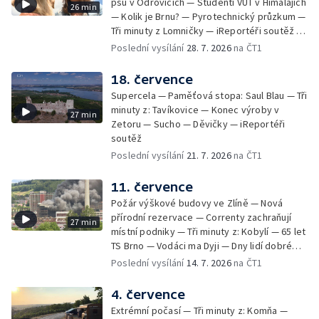
psů v Odrovicích — Studenti VUT v Himalájích
26 min
— Kolik je Brnu? — Pyrotechnický průzkum —
Tři minuty z Lomničky — iReportéři soutěž —
Bez komentáře: Kontroly na NOvých Mlýnech
Poslední vysílání
28. 7. 2026
na ČT1
18. července
Supercela — Paměťová stopa: Saul Blau — Tři
minuty z: Tavíkovice — Konec výroby v
27 min
Zetoru — Sucho — Děvičky — iReportéři
soutěž
Poslední vysílání
21. 7. 2026
na ČT1
11. července
Požár výškové budovy ve Zlíně — Nová
přírodní rezervace — Correnty zachraňují
27 min
místní podniky — Tři minuty z: Kobylí — 65 let
TS Brno — Vodáci ma Dyji — Dny lidí dobré
vůle — iReportéři soutěž
Poslední vysílání
14. 7. 2026
na ČT1
4. července
Extrémní počasí — Tři minuty z: Komňa —