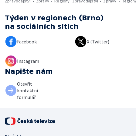
Zpravodajství
Zprávy
Regiony
Zpravodajství
Zprávy
Region
Týden v regionech (Brno)
na sociálních sítích
Facebook
X (Twitter)
Instagram
Napište nám
Otevřít
kontaktní
formulář