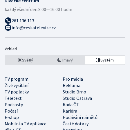
Divácké centrum
každý všední den:
8:00—16:00 hodin
261 136 113
info@ceskatelevize.cz
Vzhled
Světlý
Tmavý
Systém
TV program
Pro média
Živé vysílání
Reklama
TV poplatky
Studio Brno
Teletext
Studio Ostrava
Podcasty
Rada ČT
Počasí
Kariéra
E-shop
Podávání námětů
Mobilní a TV aplikace
Časté dotazy