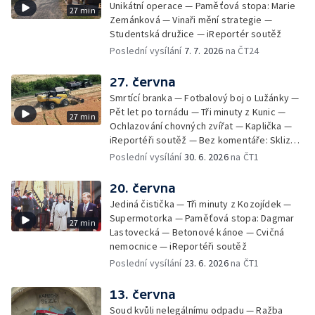
Unikátní operace — Paměťová stopa: Marie
27 min
Zemánková — Vinaři mění strategie —
Studentská družice — iReportér soutěž
Poslední vysílání
7. 7. 2026
na ČT24
27. června
Smrtící branka — Fotbalový boj o Lužánky —
Pět let po tornádu — Tři minuty z Kunic —
27 min
Ochlazování chovných zvířat — Kaplička —
iReportéři soutěž — Bez komentáře: Sklizeň
obilí v Bulharech
Poslední vysílání
30. 6. 2026
na ČT1
20. června
Jediná čistička — Tři minuty z Kozojídek —
Supermotorka — Paměťová stopa: Dagmar
27 min
Lastovecká — Betonové kánoe — Cvičná
nemocnice — iReportéři soutěž
Poslední vysílání
23. 6. 2026
na ČT1
13. června
Soud kvůli nelegálnímu odpadu — Ražba