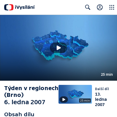
Close
Search
25 min
Týden v regionech
Další díl
(Brno)
13.
ledna
6. ledna 2007
25 min
2007
Obsah dílu