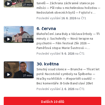
tunelů — Záchrana záchranné stanice po
27 min
měsíci — Půl roku s michelinskou hvězdou —
Nedostatek obecních bytů — Fojtství v
Jasenné — iReportéři soutěž
Poslední vysílání
16. 6. 2026
na ČT1
6. června
Blahořečení Jana Buly a Václava Drboly — Tři
minuty z: Suchohrdly — Nová terapie na
26 min
psychiatrii — Film festival Zlín 2026 —
Paměťová stopa: Marie Šustrová —
iReportéři soutěž — Bez komentáře:
Poslední vysílání
9. 6. 2026
na ČT1
Concentus Moraviae zahájen
30. května
Smutný osud slonice — Brunche — Třicet let
poté: Nacistické symboly na Špilberku —
27 min
Hračky na hřištích — iReportéři soutěž —
Bez komentáře: B-Side Band slaví 20let
Poslední vysílání
2. 6. 2026
na ČT1
Dalších 10 dílů