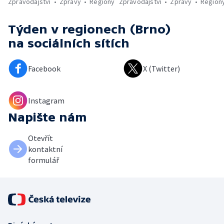
Zpravodajství
Zprávy
Regiony
Zpravodajství
Zprávy
Region
Týden v regionech (Brno)
na sociálních sítích
Facebook
X (Twitter)
Instagram
Napište nám
Otevřít
kontaktní
formulář