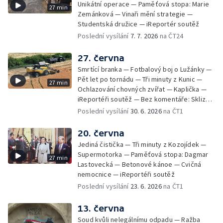
Unikátní operace — Paměťová stopa: Marie
27 min
Zemánková — Vinaři mění strategie —
Studentská družice — iReportér soutěž
Poslední vysílání
7. 7. 2026
na ČT24
27. června
Smrtící branka — Fotbalový boj o Lužánky —
Pět let po tornádu — Tři minuty z Kunic —
27 min
Ochlazování chovných zvířat — Kaplička —
iReportéři soutěž — Bez komentáře: Sklizeň
obilí v Bulharech
Poslední vysílání
30. 6. 2026
na ČT1
20. června
Jediná čistička — Tři minuty z Kozojídek —
Supermotorka — Paměťová stopa: Dagmar
27 min
Lastovecká — Betonové kánoe — Cvičná
nemocnice — iReportéři soutěž
Poslední vysílání
23. 6. 2026
na ČT1
13. června
Soud kvůli nelegálnímu odpadu — Ražba