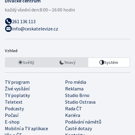
Divácké centrum
každý všední den:
8:00—16:00 hodin
261 136 113
info@ceskatelevize.cz
Vzhled
Světlý
Tmavý
Systém
TV program
Pro média
Živé vysílání
Reklama
TV poplatky
Studio Brno
Teletext
Studio Ostrava
Podcasty
Rada ČT
Počasí
Kariéra
E-shop
Podávání námětů
Mobilní a TV aplikace
Časté dotazy