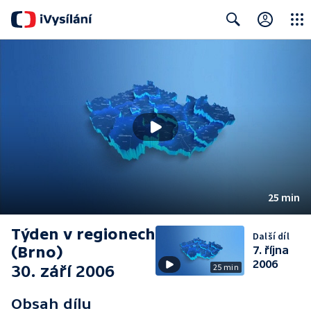
Close
Search
25 min
Týden v regionech
Další díl
(Brno)
7. října
2006
30. září 2006
25 min
Obsah dílu