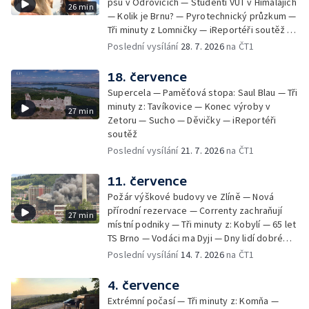
psů v Odrovicích — Studenti VUT v Himalájích
26 min
— Kolik je Brnu? — Pyrotechnický průzkum —
Tři minuty z Lomničky — iReportéři soutěž —
Bez komentáře: Kontroly na NOvých Mlýnech
Poslední vysílání
28. 7. 2026
na ČT1
18. července
Supercela — Paměťová stopa: Saul Blau — Tři
minuty z: Tavíkovice — Konec výroby v
27 min
Zetoru — Sucho — Děvičky — iReportéři
soutěž
Poslední vysílání
21. 7. 2026
na ČT1
11. července
Požár výškové budovy ve Zlíně — Nová
přírodní rezervace — Correnty zachraňují
27 min
místní podniky — Tři minuty z: Kobylí — 65 let
TS Brno — Vodáci ma Dyji — Dny lidí dobré
vůle — iReportéři soutěž
Poslední vysílání
14. 7. 2026
na ČT1
4. července
Extrémní počasí — Tři minuty z: Komňa —