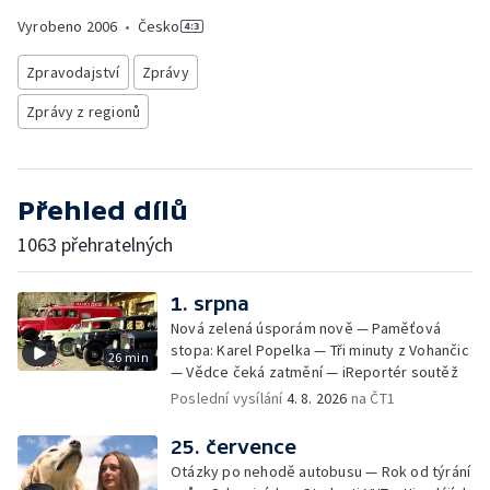
Vyrobeno
2006
•
Česko
Zpravodajství
Zprávy
Zprávy z regionů
Přehled dílů
1063 přehratelných
1. srpna
Nová zelená úsporám nově — Paměťová
stopa: Karel Popelka — Tři minuty z Vohančic
26 min
— Vědce čeká zatmění — iReportér soutěž
Poslední vysílání
4. 8. 2026
na ČT1
25. července
Otázky po nehodě autobusu — Rok od týrání