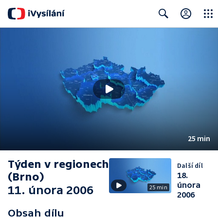
Close
Search
25 min
Týden v regionech
Další díl
(Brno)
18.
února
11. února 2006
25 min
2006
Obsah dílu