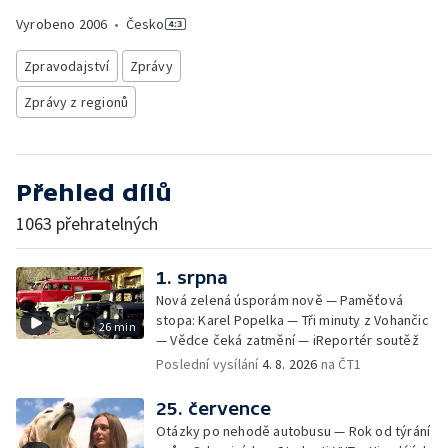
Vyrobeno
2006
•
Česko
Zpravodajství
Zprávy
Zprávy z regionů
Přehled dílů
1063 přehratelných
1. srpna
Nová zelená úsporám nově — Paměťová
stopa: Karel Popelka — Tři minuty z Vohančic
26 min
— Vědce čeká zatmění — iReportér soutěž
Poslední vysílání
4. 8. 2026
na ČT1
25. července
Otázky po nehodě autobusu — Rok od týrání