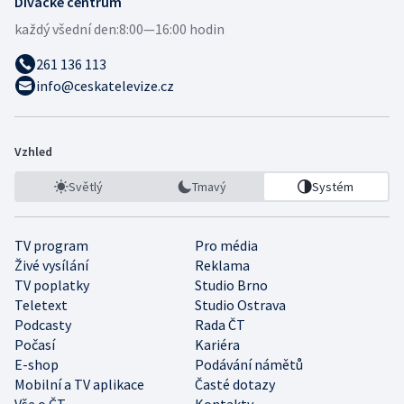
Divácké centrum
každý všední den:
8:00—16:00 hodin
261 136 113
info@ceskatelevize.cz
Vzhled
Světlý
Tmavý
Systém
TV program
Pro média
Živé vysílání
Reklama
TV poplatky
Studio Brno
Teletext
Studio Ostrava
Podcasty
Rada ČT
Počasí
Kariéra
E-shop
Podávání námětů
Mobilní a TV aplikace
Časté dotazy