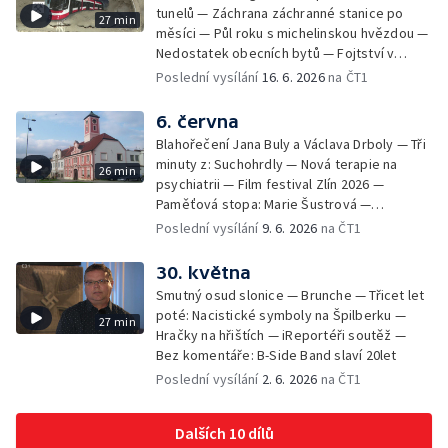
tunelů — Záchrana záchranné stanice po
27 min
měsíci — Půl roku s michelinskou hvězdou —
Nedostatek obecních bytů — Fojtství v
Jasenné — iReportéři soutěž
Poslední vysílání
16. 6. 2026
na ČT1
6. června
Blahořečení Jana Buly a Václava Drboly — Tři
minuty z: Suchohrdly — Nová terapie na
26 min
psychiatrii — Film festival Zlín 2026 —
Paměťová stopa: Marie Šustrová —
iReportéři soutěž — Bez komentáře:
Poslední vysílání
9. 6. 2026
na ČT1
Concentus Moraviae zahájen
30. května
Smutný osud slonice — Brunche — Třicet let
poté: Nacistické symboly na Špilberku —
27 min
Hračky na hřištích — iReportéři soutěž —
Bez komentáře: B-Side Band slaví 20let
Poslední vysílání
2. 6. 2026
na ČT1
Dalších 10 dílů