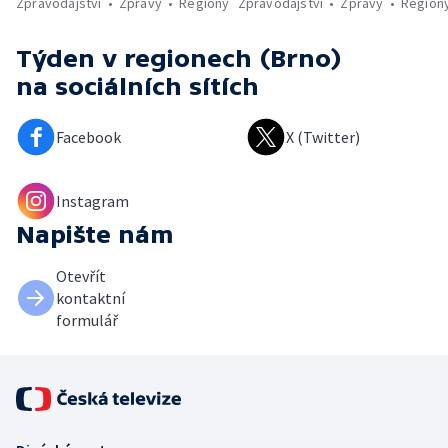
Zpravodajství
Zprávy
Regiony
Zpravodajství
Zprávy
Region
Týden v regionech (Brno)
na sociálních sítích
Facebook
X (Twitter)
Instagram
Napište nám
Otevřít
kontaktní
formulář