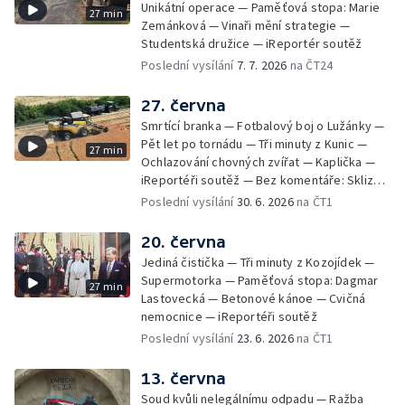
Unikátní operace — Paměťová stopa: Marie
27 min
Zemánková — Vinaři mění strategie —
Studentská družice — iReportér soutěž
Poslední vysílání
7. 7. 2026
na ČT24
27. června
Smrtící branka — Fotbalový boj o Lužánky —
Pět let po tornádu — Tři minuty z Kunic —
27 min
Ochlazování chovných zvířat — Kaplička —
iReportéři soutěž — Bez komentáře: Sklizeň
obilí v Bulharech
Poslední vysílání
30. 6. 2026
na ČT1
20. června
Jediná čistička — Tři minuty z Kozojídek —
Supermotorka — Paměťová stopa: Dagmar
27 min
Lastovecká — Betonové kánoe — Cvičná
nemocnice — iReportéři soutěž
Poslední vysílání
23. 6. 2026
na ČT1
13. června
Soud kvůli nelegálnímu odpadu — Ražba