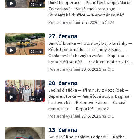
Unikátní operace — Paměťová stopa: Marie
27 min
Zemánková — Vinaři mění strategie —
Studentská družice — iReportér soutěž
Poslední vysílání
7. 7. 2026
na ČT24
27. června
Smrtící branka — Fotbalový boj o Lužánky —
Pět let po tornádu — Tři minuty z Kunic —
27 min
Ochlazování chovných zvířat — Kaplička —
iReportéři soutěž — Bez komentáře: Sklizeň
obilí v Bulharech
Poslední vysílání
30. 6. 2026
na ČT1
20. června
Jediná čistička — Tři minuty z Kozojídek —
Supermotorka — Paměťová stopa: Dagmar
27 min
Lastovecká — Betonové kánoe — Cvičná
nemocnice — iReportéři soutěž
Poslední vysílání
23. 6. 2026
na ČT1
13. června
Soud kvůli nelegálnímu odpadu — Ražba