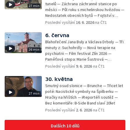
tunelů — Záchrana záchranné stanice po
27 min
měsíci — Půl roku s michelinskou hvězdou —
Nedostatek obecních bytů — Fojtství v
Jasenné — iReportéři soutěž
Poslední vysílání
16. 6. 2026
na ČT1
6. června
Blahořečení Jana Buly a Václava Drboly — Tři
minuty z: Suchohrdly — Nová terapie na
26 min
psychiatrii — Film festival Zlín 2026 —
Paměťová stopa: Marie Šustrová —
iReportéři soutěž — Bez komentáře:
Poslední vysílání
9. 6. 2026
na ČT1
Concentus Moraviae zahájen
30. května
Smutný osud slonice — Brunche — Třicet let
poté: Nacistické symboly na Špilberku —
27 min
Hračky na hřištích — iReportéři soutěž —
Bez komentáře: B-Side Band slaví 20let
Poslední vysílání
2. 6. 2026
na ČT1
Dalších 10 dílů