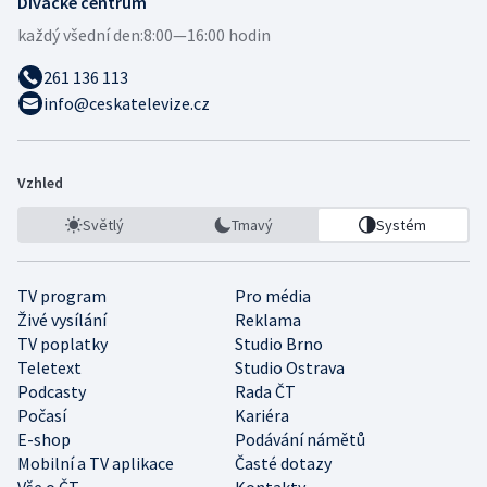
Divácké centrum
každý všední den:
8:00—16:00 hodin
261 136 113
info@ceskatelevize.cz
Vzhled
Světlý
Tmavý
Systém
TV program
Pro média
Živé vysílání
Reklama
TV poplatky
Studio Brno
Teletext
Studio Ostrava
Podcasty
Rada ČT
Počasí
Kariéra
E-shop
Podávání námětů
Mobilní a TV aplikace
Časté dotazy