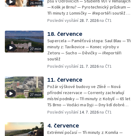
psů v Odrovicích — Studenti VUT v Himalájích
26 min
— Kolik je Brnu? — Pyrotechnický průzkum —
Tři minuty z Lomničky — iReportéři soutěž —
Bez komentáře: Kontroly na NOvých Mlýnech
Poslední vysílání
28. 7. 2026
na ČT1
18. července
Supercela — Paměťová stopa: Saul Blau — Tři
minuty z: Tavíkovice — Konec výroby v
27 min
Zetoru — Sucho — Děvičky — iReportéři
soutěž
Poslední vysílání
21. 7. 2026
na ČT1
11. července
Požár výškové budovy ve Zlíně — Nová
přírodní rezervace — Correnty zachraňují
27 min
místní podniky — Tři minuty z: Kobylí — 65 let
TS Brno — Vodáci ma Dyji — Dny lidí dobré
vůle — iReportéři soutěž
Poslední vysílání
14. 7. 2026
na ČT1
4. července
Extrémní počasí — Tři minuty z: Komňa —