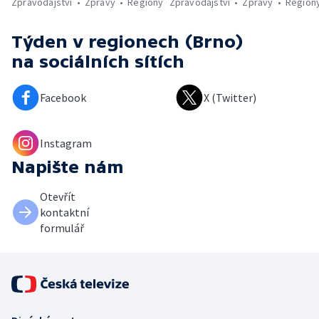
Zpravodajství
Zprávy
Regiony
Zpravodajství
Zprávy
Region
Týden v regionech (Brno)
na sociálních sítích
Facebook
X (Twitter)
Instagram
Napište nám
Otevřít
kontaktní
formulář