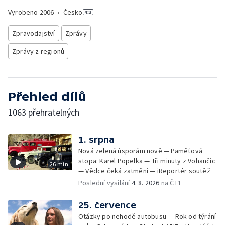
Vyrobeno
2006
•
Česko
Zpravodajství
Zprávy
Zprávy z regionů
Přehled dílů
1063 přehratelných
1. srpna
Nová zelená úsporám nově — Paměťová
stopa: Karel Popelka — Tři minuty z Vohančic
26 min
— Vědce čeká zatmění — iReportér soutěž
Poslední vysílání
4. 8. 2026
na ČT1
25. července
Otázky po nehodě autobusu — Rok od týrání