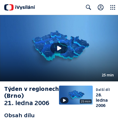
Close
Search
25 min
Týden v regionech
Další díl
(Brno)
28.
ledna
21. ledna 2006
25 min
2006
Obsah dílu