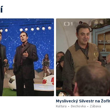
í
Myslivecký Silvestr na Žofí
Kultura
Dechovka
Zábava