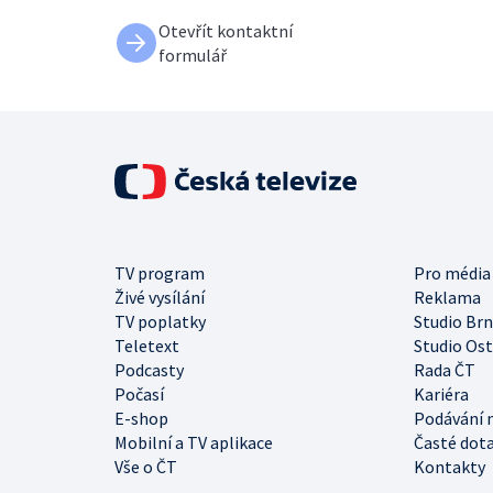
Otevřít kontaktní
formulář
TV program
Pro média
Živé vysílání
Reklama
TV poplatky
Studio Br
Teletext
Studio Os
Podcasty
Rada ČT
Počasí
Kariéra
E-shop
Podávání 
Mobilní a TV aplikace
Časté dot
Vše o ČT
Kontakty