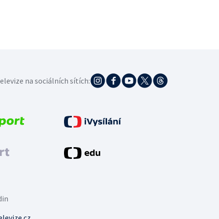
elevize na sociálních sítích:
din
levize.cz