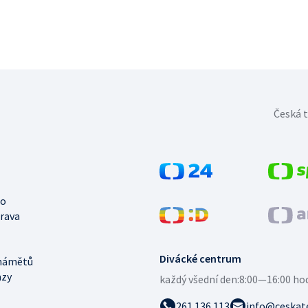
Česká t
no
trava
Divácké centrum
námětů
azy
každý všední den:
8:00—16:00 ho
261 136 113
info@ceskate