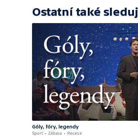
Ostatní také sleduj
Góly, fóry, legendy
Sport
Zábava
Recese