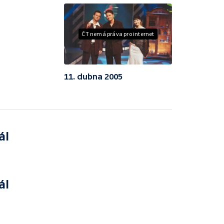
ČT nemá práva pro internet
11. dubna 2005
ál
ál