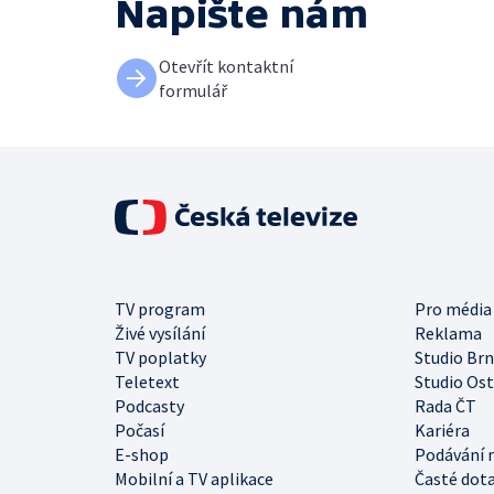
Napište nám
Otevřít kontaktní
formulář
TV program
Pro média
Živé vysílání
Reklama
TV poplatky
Studio Br
Teletext
Studio Os
Podcasty
Rada ČT
Počasí
Kariéra
E-shop
Podávání 
Mobilní a TV aplikace
Časté dot