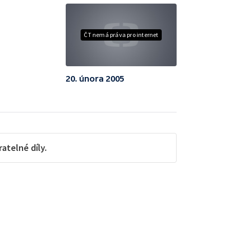
ČT nemá práva pro internet
20. února 2005
telné díly.