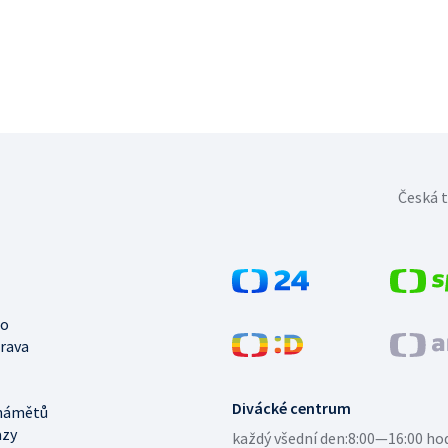
Česká t
no
trava
Divácké centrum
námětů
azy
každý všední den:
8:00—16:00 ho