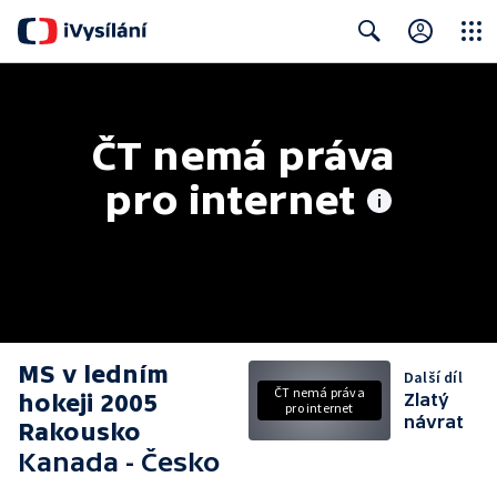
Close
Search
ČT nemá práva 
pro internet
MS v ledním
Další díl
ČT nemá práva
hokeji 2005
Zlatý
pro internet
návrat
Rakousko
Kanada - Česko