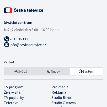
Divácké centrum
každý všední den:
8:00—16:00 hodin
261 136 113
info@ceskatelevize.cz
Vzhled
Světlý
Tmavý
Systém
TV program
Pro média
Živé vysílání
Reklama
TV poplatky
Studio Brno
Teletext
Studio Ostrava