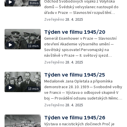
Odchod Svobodových vojáků z Volyňska
9 min
domů — Švédský velvyslanec nastoupil do
úřadu v Praze — Slavnostní rozpuštění
partyzánských jednotek — 75. narozeniny
Zveřejněno
28. 4. 2025
Františka Šalouna — Poválečná obnova
Bratislavy — Znárodnění filmového průmyslu
Týden ve filmu 1945/20
— K. H. Frank byl převezen do Prahy, kde ho
Generál Eisenhower v Praze — Slavnostní
čeká soud — Odborářští cvičitelé se
otevření Akademie výtvarného umění —
11 min
vzdělávají
Sovětský spisovatel Pervomajský na
návštěvě v Praze — II. světový sjezd
odborářů v Paříži — Poválečná obnova v
Zveřejněno
28. 4. 2025
dopravě — Návrat Jana Wericha do Prahy
Týden ve filmu 1945/25
Medailonek Jana Opletala a připomínka
demonstrace 28. 10. 1939 — Svobodné volby
13 min
ve Francii — Výstava o odbojové skupině V
boj — Provádění odsunu sudetských Němců
— Sovětští osvoboditelé opouštějí Prahu
Zveřejněno
28. 4. 2025
Týden ve filmu 1945/26
Výstava o nacistických zločinech Proč je