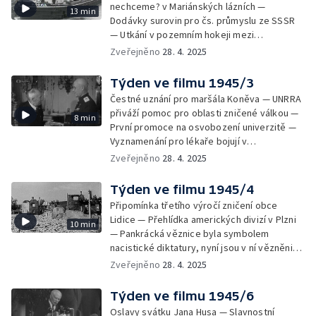
nechceme? v Mariánských lázních —
13 min
Dodávky surovin pro čs. průmyslu ze SSSR
— Utkání v pozemním hokeji mezi
Československem a Francií — Sokolové na
Zveřejněno
28. 4. 2025
světovém dnu studentstva — Reportáž o
působení americké armády v západních
Týden ve filmu 1945/3
Čechách — Reportáž ze zasedání
Čestné uznání pro maršála Koněva — UNRRA
Norimberského soudu
přiváží pomoc pro oblasti zničené válkou —
8 min
První promoce na osvobození univerzitě —
Vyznamenání pro lékaře bojují v
Terezínském ghettu proti tyfové epidemii —
Zveřejněno
28. 4. 2025
Reportáž o životních podmínkách v Terezíně
— Kolektivní úsilí o záchranu sklizně cukrové
Týden ve filmu 1945/4
řepy — Pražská mládež odklízí trosky po
Připomínka třetího výročí zničení obce
bojích
Lidice — Přehlídka amerických divizí v Plzni
10 min
— Pankrácká věznice byla symbolem
nacistické diktatury, nyní jsou v ní vězněni
pachatelé válečných zločinů — Reportáž o
Zveřejněno
28. 4. 2025
obnově průmyslu — 70. narozeniny S. K.
Neumanna
Týden ve filmu 1945/6
Oslavy svátku Jana Husa — Slavnostní