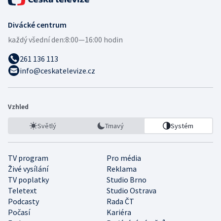
Divácké centrum
každý všední den:
8:00—16:00 hodin
261 136 113
info@ceskatelevize.cz
Vzhled
Světlý
Tmavý
Systém
TV program
Pro média
Živé vysílání
Reklama
TV poplatky
Studio Brno
Teletext
Studio Ostrava
Podcasty
Rada ČT
Počasí
Kariéra