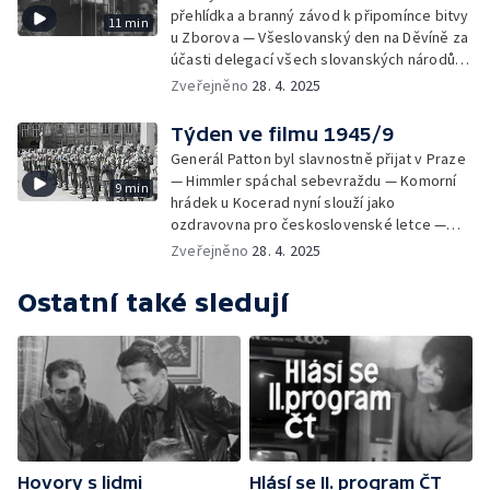
přehlídka a branný závod k připomínce bitvy
11 min
u Zborova — Všeslovanský den na Děvíně za
účasti delegací všech slovanských národů —
Exhumace masových hrobů obětí pochodů
Zveřejněno
28. 4. 2025
smrti u Lovosic — Divadlo 5. května předává
národní myšlenky v budově bývalého
Týden ve filmu 1945/9
Německého divadla v Praze
Generál Patton byl slavnostně přijat v Praze
— Himmler spáchal sebevraždu — Komorní
9 min
hrádek u Kocerad nyní slouží jako
ozdravovna pro československé letce —
Předseda vlády Zdeněk Fierlinger navštívil
Zveřejněno
28. 4. 2025
továrny Škoda v Plzni — Utkání v házené
Čechy vs Morava — Pražané manifestovali
Ostatní také sledují
za svobodnou slovanskou Lužici — Ministr
Majer promluvil o krizi v zásobování potravin
Hovory s lidmi
Hlásí se II. program ČT