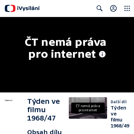
Close
Search
ČT nemá práva 
pro internet
Týden ve
Další díl
ČT nemá práva
Týden
filmu
pro internet
ve
1968/47
filmu
1968/49
Obsah dílu