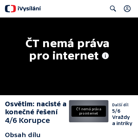
C
Search
ČT nemá práva 
pro internet
Osvětim: nacisté a
Další díl
ČT nemá práva
konečné řešení
5/6
pro internet
Vraždy
4/6 Korupce
a intriky
Obsah dílu