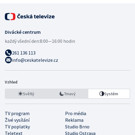
Divácké centrum
každý všední den:
8:00—16:00 hodin
261 136 113
info@ceskatelevize.cz
Vzhled
Světlý
Tmavý
Systém
TV program
Pro média
Živé vysílání
Reklama
TV poplatky
Studio Brno
Teletext
Studio Ostrava