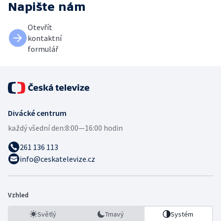
Napište nám
Otevřít
kontaktní
formulář
Divácké centrum
každý všední den:
8:00—16:00 hodin
261 136 113
info@ceskatelevize.cz
Vzhled
Světlý
Tmavý
Systém