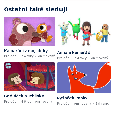
Ostatní také sledují
Kamarádi z mojí deky
Anna a kamarádi
Pro děti
2-4 roky
Animovaný
Pro děti
2-4 roky
Animovaný
Bodláček a Jehlinka
Ryšáček Pablo
Pro děti
4-6 let
Animovaný
Pro děti
Animovaný
Zahraniční