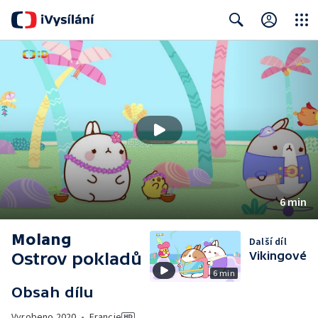
Close
Search
6 min
Molang
Další díl
Ostrov pokladů
Vikingové
6 min
Obsah dílu
Vyrobeno
2020
•
Francie