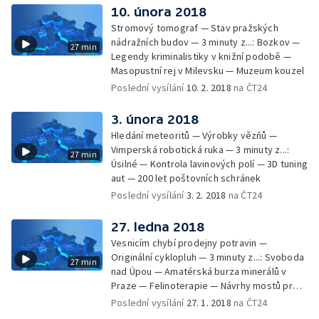
10. února 2018
Stromový tomograf — Stav pražských
nádražních budov — 3 minuty z...: Bozkov —
27 min
Legendy kriminalistiky v knižní podobě —
Masopustní rej v Milevsku — Muzeum kouzel
Poslední vysílání
10. 2. 2018
na ČT24
3. února 2018
Hledání meteoritů — Výrobky vězňů —
Vimperská robotická ruka — 3 minuty z...:
27 min
Úsilné — Kontrola lavinových polí — 3D tuning
aut — 200 let poštovních schránek
Poslední vysílání
3. 2. 2018
na ČT24
27. ledna 2018
Vesnicím chybí prodejny potravin —
Originální cyklopluh — 3 minuty z...: Svoboda
27 min
nad Úpou — Amatérská burza minerálů v
Praze — Felinoterapie — Návrhy mostů pro
KRNAP — Výrobce paliček pro bubeníky
Poslední vysílání
27. 1. 2018
na ČT24