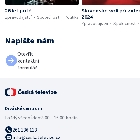
26 let poté
Slovensko volí prezide
2024
Zpravodajství
Společnost
Politika
Zpravodajství
Společnost
Napište nám
Otevřít
kontaktní
formulář
Divácké centrum
každý všední den:
8:00—16:00 hodin
261 136 113
info@ceskatelevize.cz