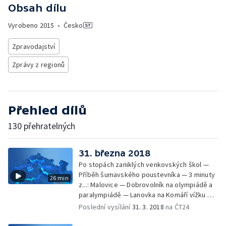
Obsah dílu
Vyrobeno
2015
•
Česko
Zpravodajství
Zprávy z regionů
Přehled dílů
130 přehratelných
31. března 2018
Po stopách zaniklých venkovských škol —
Příběh šumavského poustevníka — 3 minuty
26 min
z...: Malovice — Dobrovolník na olympiádě a
paralympiádě — Lanovka na Komáří vížku —
Pardubický perník — Výstava k výročí
Poslední vysílání
31. 3. 2018
na ČT24
Nemocnice na kraji města