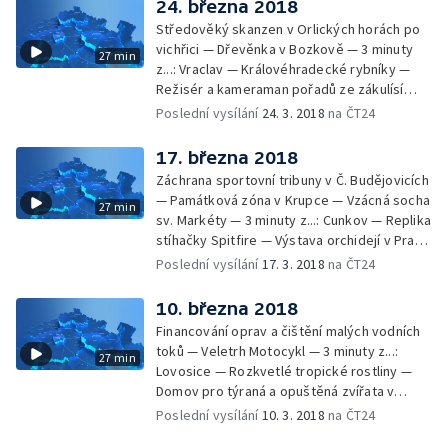
24. března 2018
Středověký skanzen v Orlických horách po
vichřici — Dřevěnka v Bozkově — 3 minuty
27 min
z...: Vraclav — Královéhradecké rybníky —
Režisér a kameraman pořadů ze zákulísí
Rallye Dakar — Výstava o historii
Poslední vysílání
24. 3. 2018
na ČT24
zemědělství — Muzeum pražského
vodárenství
17. března 2018
Záchrana sportovní tribuny v Č. Budějovicích
— Památková zóna v Krupce — Vzácná socha
27 min
sv. Markéty — 3 minuty z...: Cunkov — Replika
stíhačky Spitfire — Výstava orchidejí v Praze
— Nová interaktivní výstava v Techmanii —
Poslední vysílání
17. 3. 2018
na ČT24
Schwarzenberská granátnická garda
10. března 2018
Financování oprav a čištění malých vodních
toků — Veletrh Motocykl — 3 minuty z...:
27 min
Lovosice — Rozkvetlé tropické rostliny —
Domov pro týraná a opuštěná zvířata v
Pardubicích — Dotovaná MHD v Třeboni —
Poslední vysílání
10. 3. 2018
na ČT24
Kamil Brož, výpravčí a zvoník