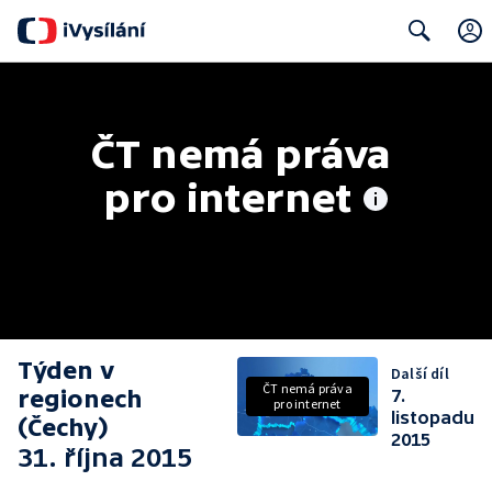
Search
ČT nemá práva 
pro internet
Týden v
Další díl
ČT nemá práva
regionech
7.
pro internet
listopadu
(Čechy)
2015
31. října 2015