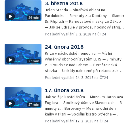
3. března 2018
Jelen Standa — Vinařská oblast na
Pardubicku — 3 minuty z...: Dobřany — Slamer
26 min
Dr. Filipitch — Karnevalové masky ze Zákup
— Jak se udržuje v provozu hodinový stroj
na kostelní věži — Rozloučení s Marií
Poslední vysílání
3. 3. 2018
na ČT24
Jeřábkovou
24. února 2018
Krize v náchodské nemocnici — Místní
výměnný obchodní systém LETS — 3 minuty
27 min
z...: Roudnice nad Labem — Pernštejnská
stezka — Unikáty nalezené při rekonstrukci
vimperského zámku — Kamil Brož, výpravčí
Poslední vysílání
24. 2. 2018
na ČT24
a zvoník
17. února 2018
Jak se žije kastelánům — Muzeum Jaroslava
Foglara — Spolkový dům ve Slavonicích — 3
27 min
minuty z...: Borovany — Mezinárodní den
knihy v Plzni — Sociální bistro Střecha —
Nejstarší fungující páternoster
Poslední vysílání
17. 2. 2018
na ČT24