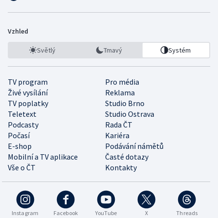
Vzhled
Světlý
Tmavý
Systém
TV program
Pro média
Živé vysílání
Reklama
TV poplatky
Studio Brno
Teletext
Studio Ostrava
Podcasty
Rada ČT
Počasí
Kariéra
E-shop
Podávání námětů
Mobilní a TV aplikace
Časté dotazy
Vše o ČT
Kontakty
Instagram
Facebook
YouTube
X
Threads