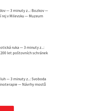
v — 3 minuty z...: Bozkov —
í rej v Milevsku — Muzeum
ická ruka — 3 minuty z...:
 200 let poštovních schránek
luh — 3 minuty z...: Svoboda
linoterapie — Návrhy mostů