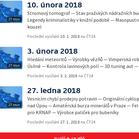
10. února 2018
Stromový tomograf — Stav pražských nádražních budo
27 min
Legendy kriminalistiky v knižní podobě — Masopustn
kouzel
Poslední vysílání
10. 2. 2018
na ČT24
3. února 2018
Hledání meteoritů — Výrobky vězňů — Vimperská robot
27 min
Úsilné — Kontrola lavinových polí — 3D tuning aut —
Poslední vysílání
3. 2. 2018
na ČT24
27. ledna 2018
Vesnicím chybí prodejny potravin — Originální cyklop
27 min
nad Úpou — Amatérská burza minerálů v Praze — Fe
pro KRNAP — Výrobce paliček pro bubeníky
Poslední vysílání
27. 1. 2018
na ČT24
Dalších 10 dílů