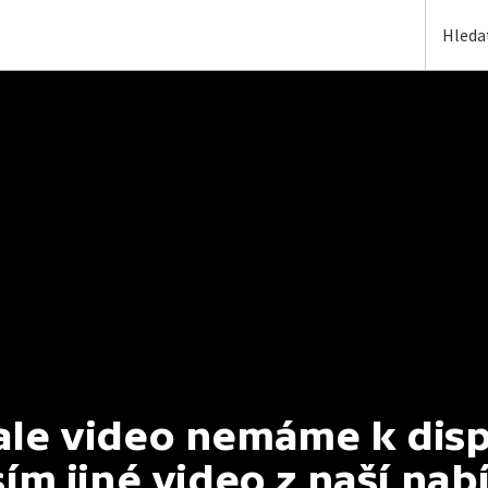
e video nemáme k dispoz
ím jiné video z naší nab