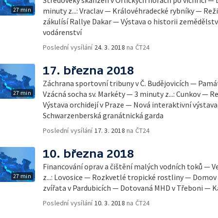
27 min
minuty z...: Vraclav — Královéhradecké rybníky — Re
zákulísí Rallye Dakar — Výstava o historii zeměděl
vodárenství
Poslední vysílání
24. 3. 2018
na ČT24
17. března 2018
Záchrana sportovní tribuny v Č. Budějovicích — Pam
27 min
Vzácná socha sv. Markéty — 3 minuty z...: Cunkov — Re
Výstava orchidejí v Praze — Nová interaktivní výstav
Schwarzenberská granátnická garda
Poslední vysílání
17. 3. 2018
na ČT24
10. března 2018
Financování oprav a čištění malých vodních toků — 
27 min
z...: Lovosice — Rozkvetlé tropické rostliny — Domov
zvířata v Pardubicích — Dotovaná MHD v Třeboni — Ka
Poslední vysílání
10. 3. 2018
na ČT24