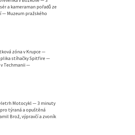
žisér a kameraman pořadů ze
ství — Muzeum pražského
átková zóna v Krupce —
plika stíhačky Spitfire —
a v Techmanii —
Veletrh Motocykl — 3 minuty
 pro týraná a opuštěná
mil Brož, výpravčí a zvoník