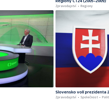
Regiony ČT24 (2005–2009)
Zpravodajství
Regiony
Slovensko volí prezidenta 
Zpravodajství
Společnost
Polit