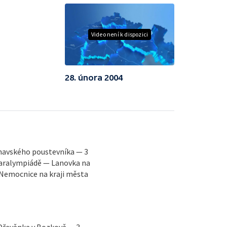
Video není k dispozici
28. února 2004
mavského poustevníka — 3
 paralympiádě — Lanovka na
 Nemocnice na kraji města
 Dřevěnka v Bozkově — 3