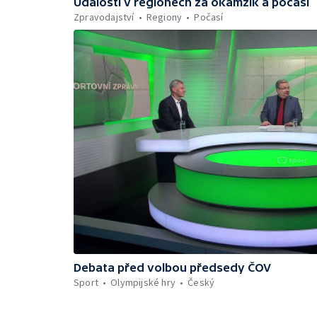
Události v regionech za okamžik a počasí
Zpravodajství
Regiony
Počasí
Debata před volbou předsedy ČOV
Sport
Olympijské hry
Český