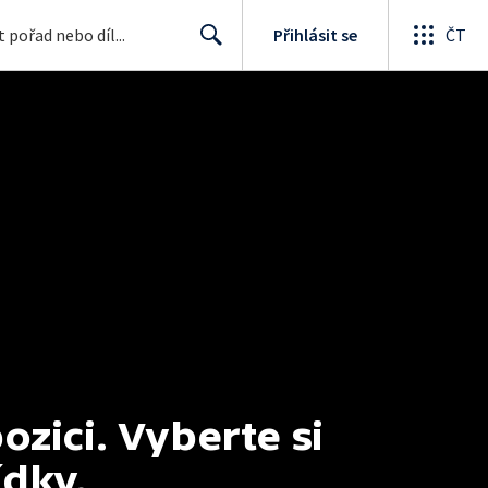
Přihlásit se
ČT
Search
ici. Vyberte si 
ídky.