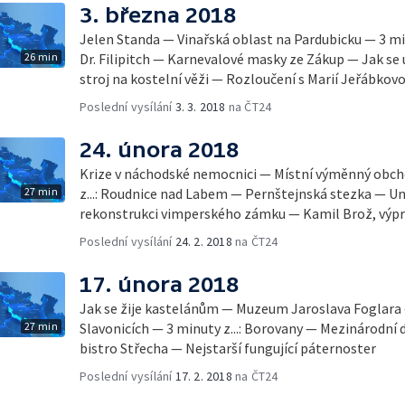
3. března 2018
Jelen Standa — Vinařská oblast na Pardubicku — 3 mi
26 min
Dr. Filipitch — Karnevalové masky ze Zákup — Jak se
stroj na kostelní věži — Rozloučení s Marií Jeřábkov
Poslední vysílání
3. 3. 2018
na ČT24
24. února 2018
Krize v náchodské nemocnici — Místní výměnný obch
27 min
z...: Roudnice nad Labem — Pernštejnská stezka — Un
rekonstrukci vimperského zámku — Kamil Brož, výpra
Poslední vysílání
24. 2. 2018
na ČT24
17. února 2018
Jak se žije kastelánům — Muzeum Jaroslava Foglara
27 min
Slavonicích — 3 minuty z...: Borovany — Mezinárodní d
bistro Střecha — Nejstarší fungující páternoster
Poslední vysílání
17. 2. 2018
na ČT24