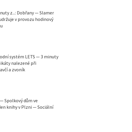
nuty z...: Dobřany — Slamer
 udržuje v provozu hodinový
ou
odní systém LETS — 3 minuty
ikáty nalezené při
včí a zvoník
 — Spolkový dům ve
en knihy v Plzni — Sociální