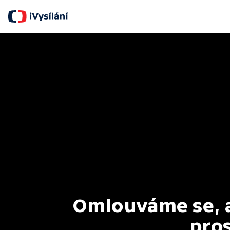
Omlouváme se, al
pros