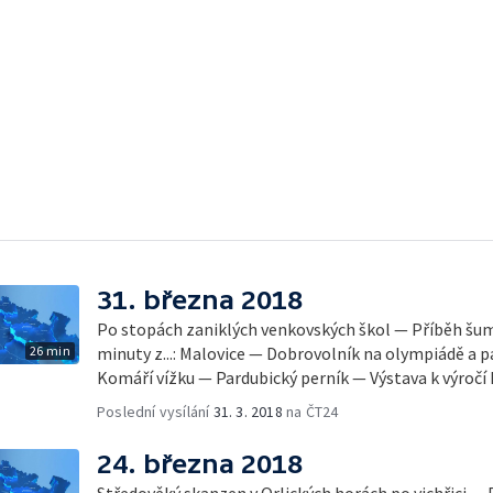
31. března 2018
Po stopách zaniklých venkovských škol — Příběh šu
26 min
minuty z...: Malovice — Dobrovolník na olympiádě a
Komáří vížku — Pardubický perník — Výstava k výročí
Poslední vysílání
31. 3. 2018
na ČT24
24. března 2018
Středověký skanzen v Orlických horách po vichřici —