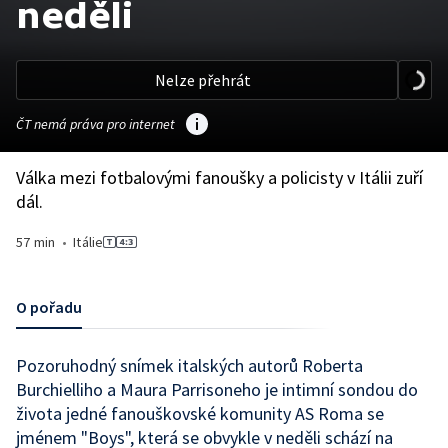
neděli
Nelze přehrát
ČT nemá práva pro internet
Válka mezi fotbalovými fanoušky a policisty v Itálii zuří
dál.
57 min
•
Itálie
O pořadu
Pozoruhodný snímek italských autorů Roberta
Burchielliho a Maura Parrisoneho je intimní sondou do
života jedné fanouškovské komunity AS Roma se
jménem "Boys", která se obvykle v neděli schází na