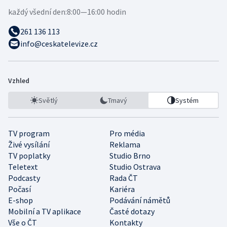
každý všední den:
8:00—16:00 hodin
261 136 113
info@ceskatelevize.cz
Vzhled
Světlý
Tmavý
Systém
TV program
Pro média
Živé vysílání
Reklama
TV poplatky
Studio Brno
Teletext
Studio Ostrava
Podcasty
Rada ČT
Počasí
Kariéra
E-shop
Podávání námětů
Mobilní a TV aplikace
Časté dotazy
Vše o ČT
Kontakty