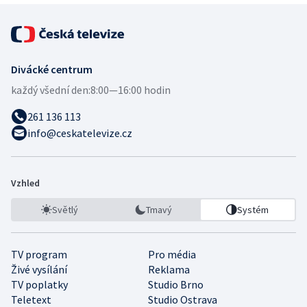
Divácké centrum
každý všední den:
8:00—16:00 hodin
261 136 113
info@ceskatelevize.cz
Vzhled
Světlý
Tmavý
Systém
TV program
Pro média
Živé vysílání
Reklama
TV poplatky
Studio Brno
Teletext
Studio Ostrava