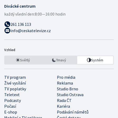
Divácké centrum
každý všední den:
8:00—16:00 hodin
261 136 113
info@ceskatelevize.cz
Vzhled
Světlý
Tmavý
Systém
TV program
Pro média
Živé vysílání
Reklama
TV poplatky
Studio Brno
Teletext
Studio Ostrava
Podcasty
Rada ČT
Počasí
Kariéra
E-shop
Podávání námětů
Mobilní a TV aplikace
Časté dotazy