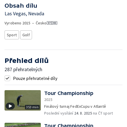
Obsah dílu
Las Vegas, Nevada
Vyrobeno
2015
•
Česko
Sport
Golf
Přehled dílů
287 přehratelných
Pouze přehratelné díly
Tour Championship
2025
Finálový turnaj FedExCupu v Atlantě
353 min
Poslední vysílání
24. 8. 2025
na ČT sport
Tour Championship