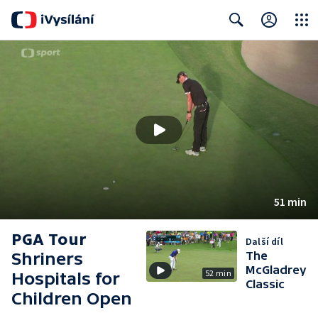
Close
Search
51 min
PGA Tour
Další díl
Shriners
The
McGladrey
52 min
Hospitals for
Classic
Children Open