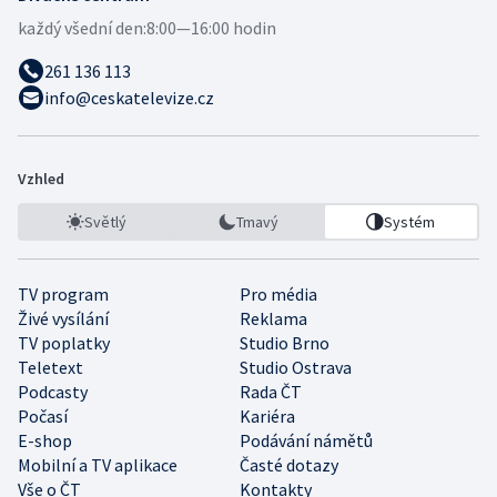
každý všední den:
8:00—16:00 hodin
261 136 113
info@ceskatelevize.cz
Vzhled
Světlý
Tmavý
Systém
TV program
Pro média
Živé vysílání
Reklama
TV poplatky
Studio Brno
Teletext
Studio Ostrava
Podcasty
Rada ČT
Počasí
Kariéra
E-shop
Podávání námětů
Mobilní a TV aplikace
Časté dotazy
Vše o ČT
Kontakty