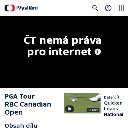
Close
Search
ČT nemá práva 
pro internet
PGA Tour
Další díl
RBC Canadian
Quicken
Loans
52 min
Open
National
Obsah dílu