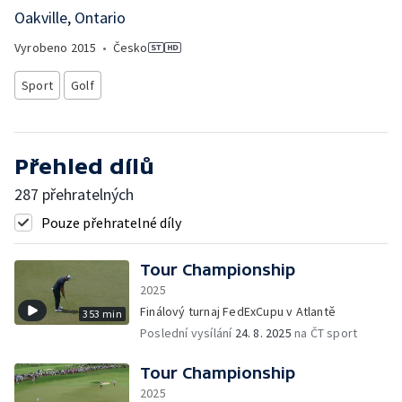
Oakville, Ontario
Vyrobeno
2015
•
Česko
Sport
Golf
Přehled dílů
287 přehratelných
Pouze přehratelné díly
Tour Championship
2025
Finálový turnaj FedExCupu v Atlantě
353 min
Poslední vysílání
24. 8. 2025
na ČT sport
Tour Championship
2025