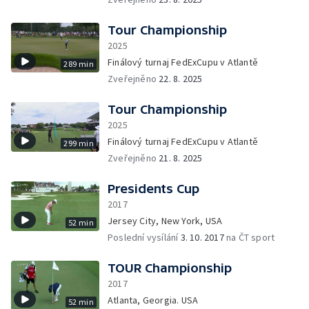
Tour Championship
2025
Finálový turnaj FedExCupu v Atlantě
289 min
Zveřejněno
22. 8. 2025
Tour Championship
2025
Finálový turnaj FedExCupu v Atlantě
299 min
Zveřejněno
21. 8. 2025
Presidents Cup
2017
Jersey City, New York, USA
52 min
Poslední vysílání
3. 10. 2017
na ČT sport
TOUR Championship
2017
Atlanta, Georgia. USA
52 min