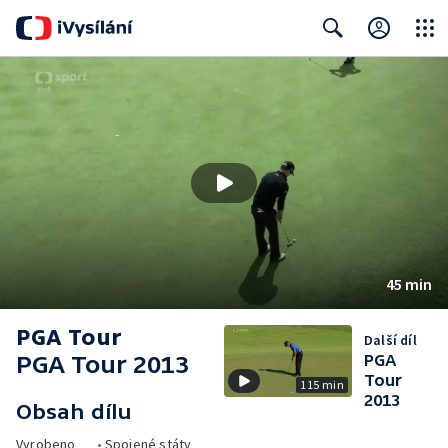
Close
Search
45 min
PGA Tour
Další díl
PGA Tour 2013
PGA
Tour
115 min
2013
Obsah dílu
Vyrobeno
•
Spojené státy