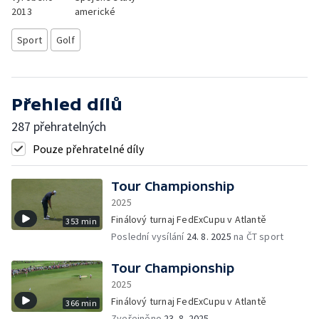
2013
americké
Sport
Golf
Přehled dílů
287 přehratelných
Pouze přehratelné díly
Tour Championship
2025
Finálový turnaj FedExCupu v Atlantě
353 min
Poslední vysílání
24. 8. 2025
na ČT sport
Tour Championship
2025
Finálový turnaj FedExCupu v Atlantě
366 min
Zveřejněno
23. 8. 2025