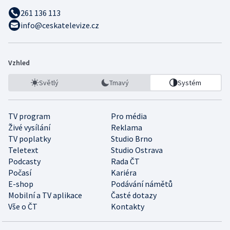
261 136 113
info@ceskatelevize.cz
Vzhled
Světlý
Tmavý
Systém
TV program
Pro média
Živé vysílání
Reklama
TV poplatky
Studio Brno
Teletext
Studio Ostrava
Podcasty
Rada ČT
Počasí
Kariéra
E-shop
Podávání námětů
Mobilní a TV aplikace
Časté dotazy
Vše o ČT
Kontakty