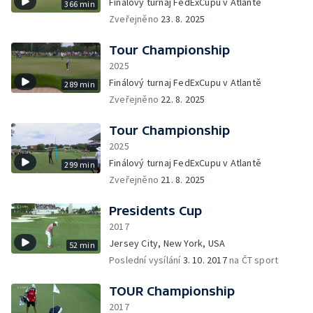
Finálový turnaj FedExCupu v Atlantě
366 min
Zveřejněno
23. 8. 2025
Tour Championship
2025
Finálový turnaj FedExCupu v Atlantě
289 min
Zveřejněno
22. 8. 2025
Tour Championship
2025
Finálový turnaj FedExCupu v Atlantě
299 min
Zveřejněno
21. 8. 2025
Presidents Cup
2017
Jersey City, New York, USA
52 min
Poslední vysílání
3. 10. 2017
na ČT sport
TOUR Championship
2017