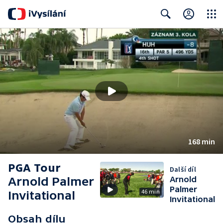
Close
Search
168 min
PGA Tour
Další díl
Arnold Palmer
Arnold
Palmer
46 min
Invitational
Invitational
Obsah dílu