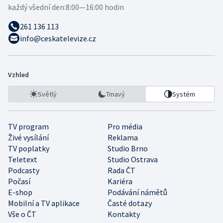
každý všední den:
8:00—16:00 hodin
261 136 113
info@ceskatelevize.cz
Vzhled
Světlý
Tmavý
Systém
TV program
Pro média
Živé vysílání
Reklama
TV poplatky
Studio Brno
Teletext
Studio Ostrava
Podcasty
Rada ČT
Počasí
Kariéra
E-shop
Podávání námětů
Mobilní a TV aplikace
Časté dotazy
Vše o ČT
Kontakty