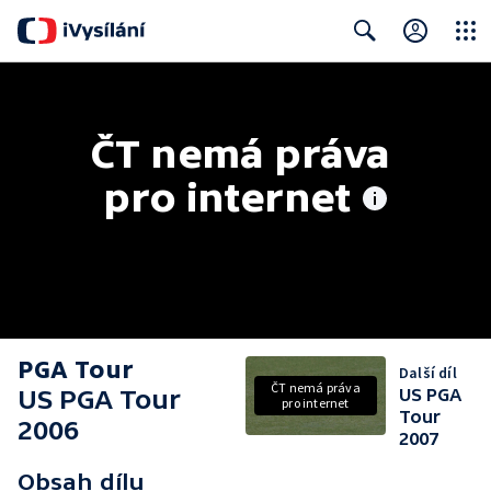
Close
Search
ČT nemá práva 
pro internet
PGA Tour
Další díl
ČT nemá práva
US PGA Tour
US PGA
pro internet
Tour
2006
2007
Obsah dílu