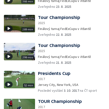
Finálový turnaj FedExCupu v Atlantě
366 min
Zveřejněno
23. 8. 2025
Tour Championship
2025
Finálový turnaj FedExCupu v Atlantě
289 min
Zveřejněno
22. 8. 2025
Tour Championship
2025
Finálový turnaj FedExCupu v Atlantě
299 min
Zveřejněno
21. 8. 2025
Presidents Cup
2017
Jersey City, New York, USA
52 min
Poslední vysílání
3. 10. 2017
na ČT sport
TOUR Championship
2017