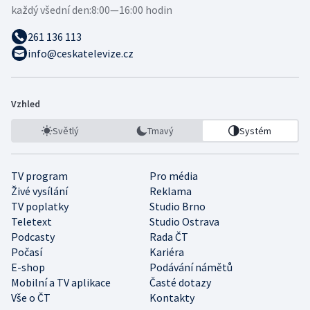
každý všední den:
8:00—16:00 hodin
261 136 113
info@ceskatelevize.cz
Vzhled
Světlý
Tmavý
Systém
TV program
Pro média
Živé vysílání
Reklama
TV poplatky
Studio Brno
Teletext
Studio Ostrava
Podcasty
Rada ČT
Počasí
Kariéra
E-shop
Podávání námětů
Mobilní a TV aplikace
Časté dotazy
Vše o ČT
Kontakty