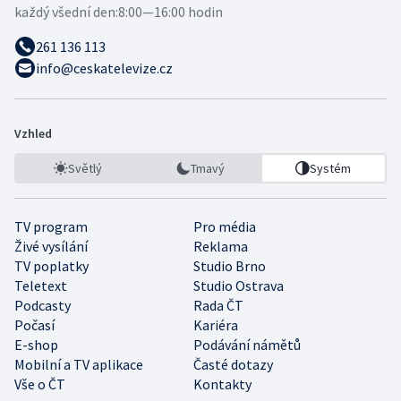
každý všední den:
8:00—16:00 hodin
261 136 113
info@ceskatelevize.cz
Vzhled
Světlý
Tmavý
Systém
TV program
Pro média
Živé vysílání
Reklama
TV poplatky
Studio Brno
Teletext
Studio Ostrava
Podcasty
Rada ČT
Počasí
Kariéra
E-shop
Podávání námětů
Mobilní a TV aplikace
Časté dotazy
Vše o ČT
Kontakty