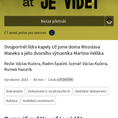
Nelze přehrát
ČT nemá práva pro internet
Dvojportrét lídra kapely Už jsme doma Miroslava
Waneka a jeho dvorního výtvarníka Martina Velíška.
Režie: Václav Kučera, Radim Špaček. Scénář: Václav Kučera,
Romek Hanzlík.
Vyrobeno
2023
•
93 min
•
Česko
Dokument
Dokument o osobnostech
Hudební dokument
Kultura
Hudební osobnosti