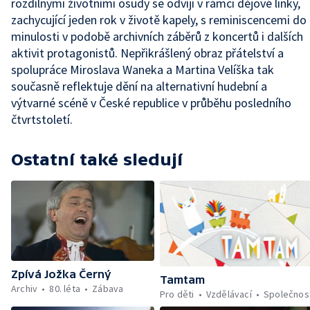
rozdílnými životními osudy se odvíjí v rámci dějové linky,
zachycující jeden rok v životě kapely, s reminiscencemi do
minulosti v podobě archivních záběrů z koncertů i dalších
aktivit protagonistů. Nepřikrášlený obraz přátelství a
spolupráce Miroslava Waneka a Martina Velíška tak
současně reflektuje dění na alternativní hudební a
výtvarné scéně v České republice v průběhu posledního
čtvrtstoletí.
Ostatní také sledují
Zpívá Jožka Černý
Tamtam
Archiv
80. léta
Zábava
Pro děti
Vzdělávací
Společnos