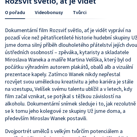
Rozsviť světlo, ať je vidět
O pořadu
Videobonusy
Tvůrci
Dokumentární film Rozsviť světlo, ať je vidět vypráví na
pozadí více než pětatřicetileté historie hudební skupiny U
jsme doma silný příběh dlouholetého přátelství jejích dvo
ústředních osobností – zpěváka, kytaristy a skladatele
Miroslava Waneka a malíře Martina Velíška, který byl od
počátku výhradním autorem plakátů, obalů alb a vizuální
prezentace kapely. Zatímco Wanek nikdy nepřestal
rozvíjet svou uměleckou kreativitu a jeho kariéra je stále
na vzestupu, Velíšek svému talentu ublížil a v letech, kdy
film začal vznikat, se potýkal s těžkou závislostí na
alkoholu. Dokumentární snímek sleduje i to, jak rezolutně
se k tomu jeho kolegové ze skupiny Už jsme doma, a
především Miroslav Wanek postavili.
Dvojportrét umělců s velkým tvůrčím potenciálem a