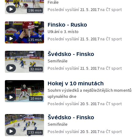
Finále
Poslední vysílání
21. 5. 2017
na ČT sport
186 min
Finsko - Rusko
Utkání o 3. místo
Poslední vysílání
21. 5. 2017
na ČT sport
135 min
Švédsko - Finsko
Semifinále
Poslední vysílání
21. 5. 2017
na ČT sport
32 min
Hokej v 10 minutách
Souhrn výsledků a nejdůležitějších momentů
uplynulého dne
10 min
Poslední vysílání
20. 5. 2017
na ČT sport
Švédsko - Finsko
Semifinále
Poslední vysílání
20. 5. 2017
na ČT sport
133 min