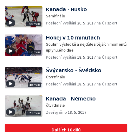
Kanada - Rusko
Semifinále
Poslední vysílání
20. 5. 2017
na ČT sport
154 min
Hokej v 10 minutách
Souhrn výsledků a nejdůležitějších momentů
uplynulého dne
12 min
Poslední vysílání
18. 5. 2017
na ČT sport
Švýcarsko - Švédsko
Čtvrtfinále
Poslední vysílání
18. 5. 2017
na ČT sport
40 min
Kanada - Německo
čtvrtfinále
Zveřejněno
18. 5. 2017
123 min
Dalších 10 dílů