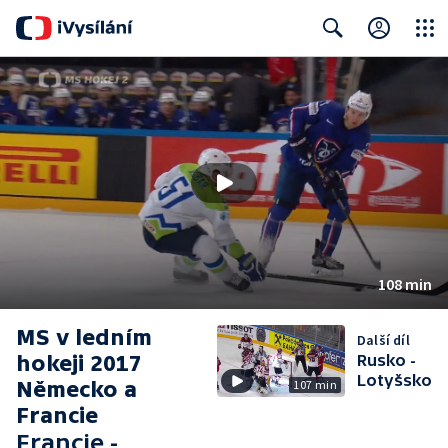
Close
Search
108 min
MS v ledním
Další díl
hokeji 2017
Rusko -
Lotyšsko
Německo a
107 min
Francie
Francie -