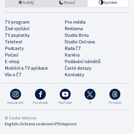
Světlý
Tmavý
Systém
TV program
Pro média
Živé vysílání
Reklama
TV poplatky
Studio Brno
Teletext
Studio Ostrava
Podcasty
Rada ČT
Počasí
Kariéra
E-shop
Podávání námětů
Mobilní a TV aplikace
Časté dotazy
Vše o ČT
Kontakty
Instagram
Facebook
YouTube
X
Threads
© Česká televize
•
•
English
Ochrana soukromí
Přístupnost