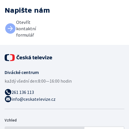
Napište nám
Otevřít
kontaktní
formulář
Divácké centrum
každý všední den:
8:00—16:00 hodin
261 136 113
info@ceskatelevize.cz
Vzhled