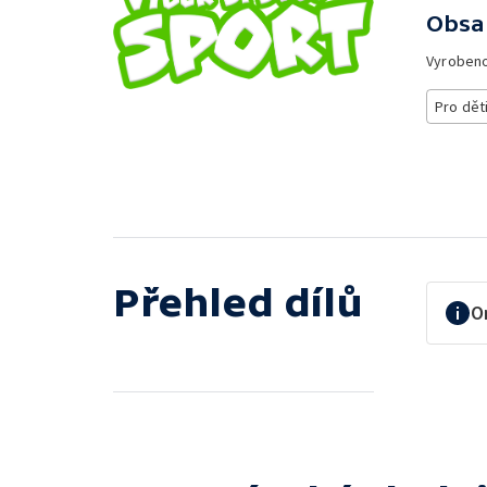
Obsa
Vyroben
Pro dět
Přehled dílů
O