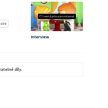
ČT nemá práva pro internet
 děti
Interview
telné díly.