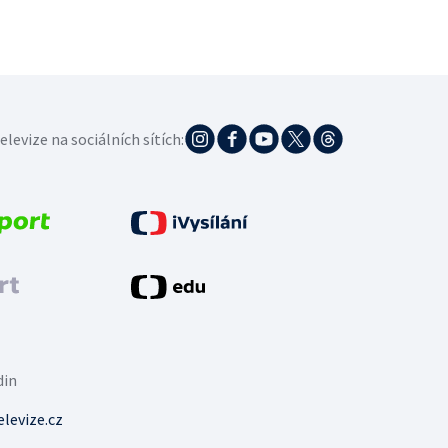
elevize na sociálních sítích:
din
levize.cz