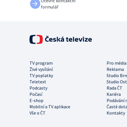
Otevřít kontaktní
formulář
TV program
Pro média
Živé vysílání
Reklama
TV poplatky
Studio Br
Teletext
Studio Os
Podcasty
Rada ČT
Počasí
Kariéra
E-shop
Podávání 
Mobilní a TV aplikace
Časté dot
Vše o ČT
Kontakty