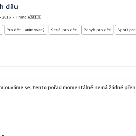
h dílu
o
2016
•
Francie
i
Pro děti - animovaný
Seriál pro děti
Pohyb pro děti
Sport pro
mlouváme se, tento pořad momentálně nemá žádné přehra