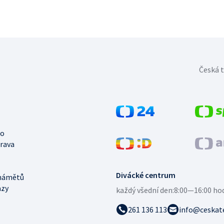
Česká t
no
trava
Divácké centrum
námětů
azy
každý všední den:
8:00—16:00 ho
261 136 113
info@ceskate