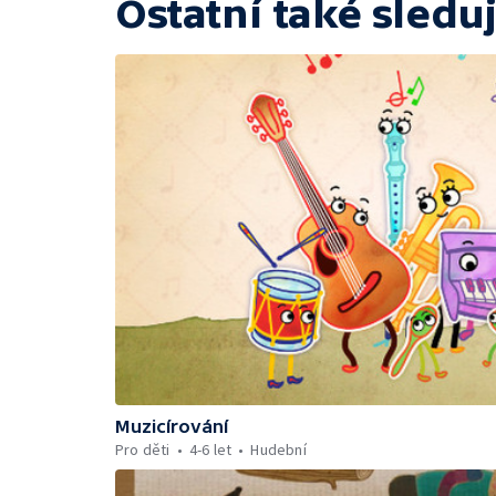
Ostatní také sleduj
Muzicírování
Pro děti
4-6 let
Hudební