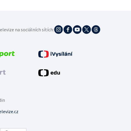
elevize na sociálních sítích:
din
levize.cz