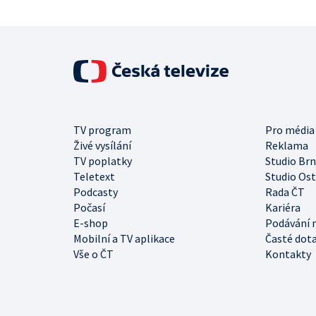
TV program
Pro média
Živé vysílání
Reklama
TV poplatky
Studio Br
Teletext
Studio Os
Podcasty
Rada ČT
Počasí
Kariéra
E-shop
Podávání 
Mobilní a TV aplikace
Časté dot
Vše o ČT
Kontakty