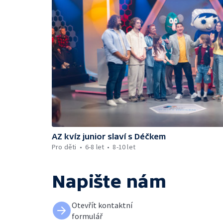
AZ kvíz junior slaví s Déčkem
Pro děti
6-8 let
8-10 let
Napište nám
Otevřít kontaktní
formulář