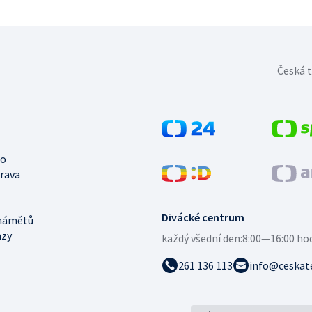
Česká t
no
trava
Divácké centrum
námětů
azy
každý všední den:
8:00—16:00 ho
261 136 113
info@ceskate