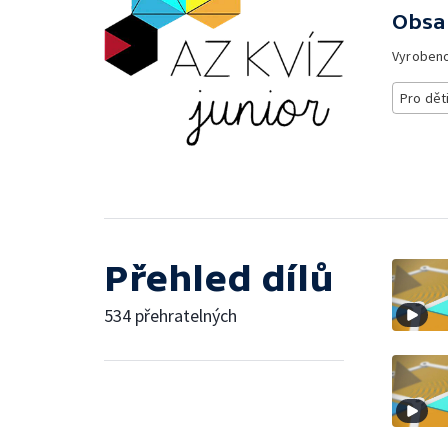
Obsa
Vyroben
Pro dět
Přehled dílů
534 přehratelných