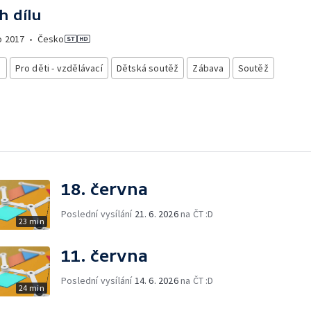
h dílu
o
2017
•
Česko
i
Pro děti - vzdělávací
Dětská soutěž
Zábava
Soutěž
18. června
Poslední vysílání
21. 6. 2026
na ČT :D
23 min
11. června
Poslední vysílání
14. 6. 2026
na ČT :D
24 min