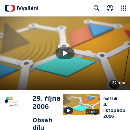
Close
Search
22 min
29. října
Další díl
4.
2006
listopadu
22 min
2006
Obsah
dílu