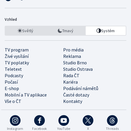
Vzhled
Světlý
Tmavý
Systém
TV program
Pro média
Živé vysílání
Reklama
TV poplatky
Studio Brno
Teletext
Studio Ostrava
Podcasty
Rada ČT
Počasí
Kariéra
E-shop
Podávání námětů
Mobilní a TV aplikace
Časté dotazy
Vše o ČT
Kontakty
Instagram
Facebook
YouTube
X
Threads