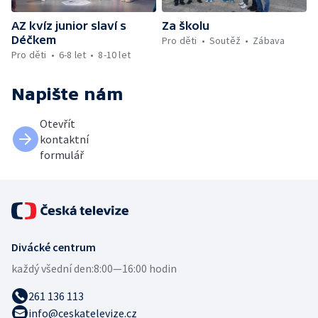
AZ kvíz junior slaví s
Za školu
Déčkem
Pro děti
Soutěž
Zábava
Pro děti
6-8 let
8-10 let
Napište nám
Otevřít
kontaktní
formulář
Divácké centrum
každý všední den:
8:00—16:00 hodin
261 136 113
info@ceskatelevize.cz