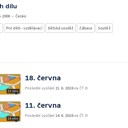
h dílu
o
2006
•
Česko
i
Pro děti - vzdělávací
Dětská soutěž
Zábava
Soutěž
18. června
Poslední vysílání
21. 6. 2026
na ČT :D
23 min
11. června
Poslední vysílání
14. 6. 2026
na ČT :D
24 min