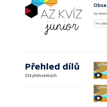
Obsa
Vyroben
Pro dět
Přehled dílů
534 přehratelných