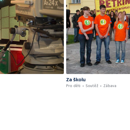
Za školu
Pro děti
Soutěž
Zábava