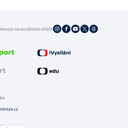
elevize na sociálních sítích:
din
levize.cz