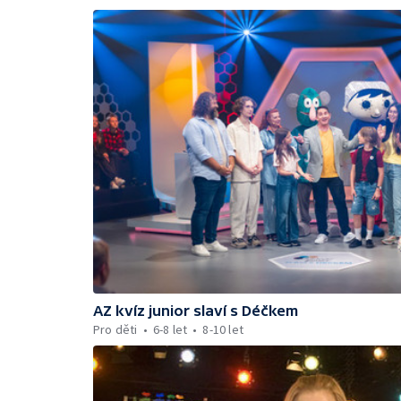
AZ kvíz junior slaví s Déčkem
Pro děti
6-8 let
8-10 let