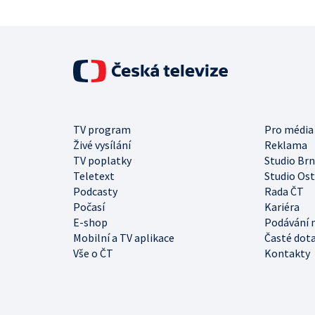
TV program
Pro média
Živé vysílání
Reklama
TV poplatky
Studio Br
Teletext
Studio Os
Podcasty
Rada ČT
Počasí
Kariéra
E-shop
Podávání 
Mobilní a TV aplikace
Časté dot
Vše o ČT
Kontakty