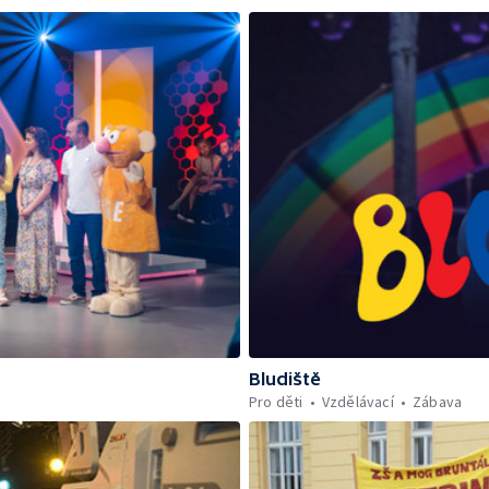
Bludiště
Pro děti
Vzdělávací
Zábava