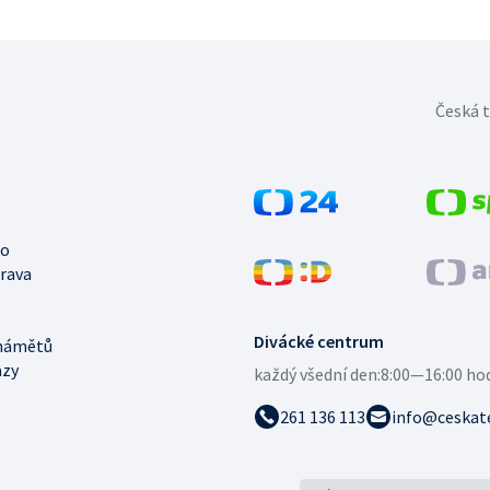
Česká t
no
trava
Divácké centrum
námětů
azy
každý všední den:
8:00—16:00 ho
261 136 113
info@ceskate