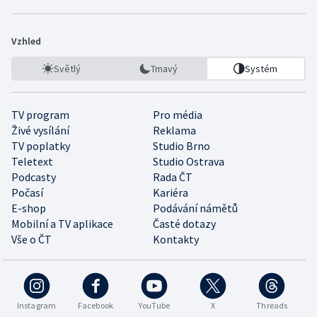
Vzhled
Světlý
Tmavý
Systém
TV program
Pro média
Živé vysílání
Reklama
TV poplatky
Studio Brno
Teletext
Studio Ostrava
Podcasty
Rada ČT
Počasí
Kariéra
E-shop
Podávání námětů
Mobilní a TV aplikace
Časté dotazy
Vše o ČT
Kontakty
Instagram
Facebook
YouTube
X
Threads