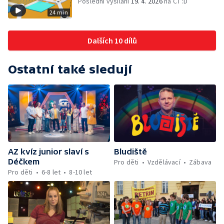
Poslední vysílání
19. 4. 2026
na ČT :D
24 min
Dalších 10 dílů
Ostatní také sledují
AZ kvíz junior slaví s
Bludiště
Déčkem
Pro děti
Vzdělávací
Zábava
Pro děti
6-8 let
8-10 let