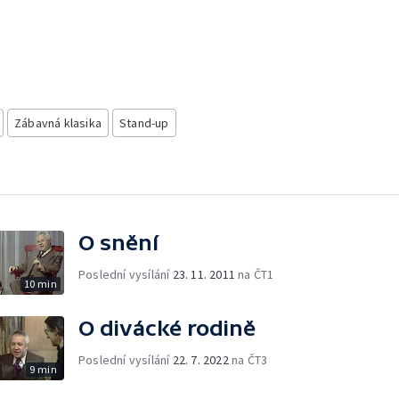
Zábavná klasika
Stand-up
O snění
Poslední vysílání
23. 11. 2011
na ČT1
10 min
O divácké rodině
Poslední vysílání
22. 7. 2022
na ČT3
9 min