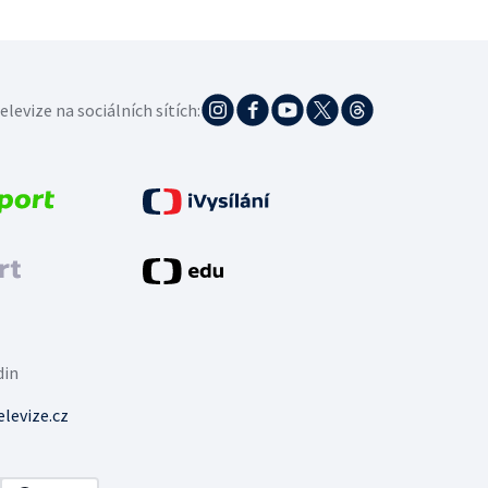
elevize na sociálních sítích:
din
levize.cz