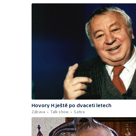
Hovory H ještě po dvaceti letech
Zábava
Talk show
Satira