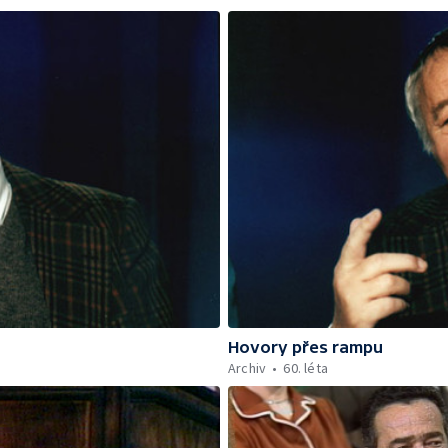
Hovory přes rampu
Archiv
60. léta