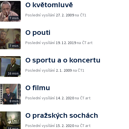
O květomluvě
Poslední vysílání
27. 2. 2009
na ČT1
7 min
O pouti
Poslední vysílání
19. 12. 2019
na ČT art
7 min
O sportu a o koncertu
Poslední vysílání
2. 1. 2009
na ČT1
16 min
O filmu
Poslední vysílání
14. 2. 2020
na ČT art
8 min
O pražských sochách
Poslední vysílání
15. 2. 2020
na ČT art
14 min