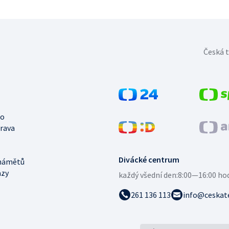
Česká t
no
trava
Divácké centrum
námětů
azy
každý všední den:
8:00—16:00 ho
261 136 113
info@ceskate