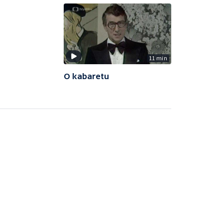
11 min
O kabaretu