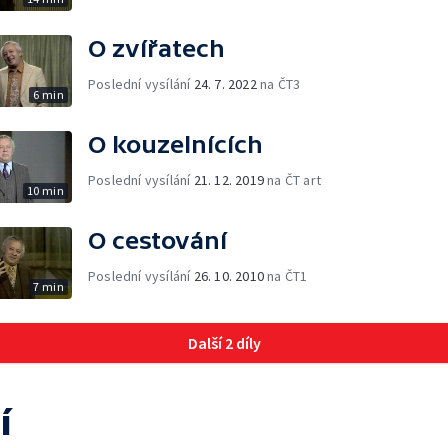
O zvířatech
Poslední vysílání
24. 7. 2022
na ČT3
6 min
O kouzelnících
Poslední vysílání
21. 12. 2019
na ČT art
10 min
O cestování
Poslední vysílání
26. 10. 2010
na ČT1
7 min
Další 2 díly
í