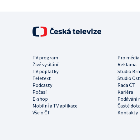
TV program
Pro média
Živé vysílání
Reklama
TV poplatky
Studio Br
Teletext
Studio Os
Podcasty
Rada ČT
Počasí
Kariéra
E-shop
Podávání 
Mobilní a TV aplikace
Časté dot
Vše o ČT
Kontakty