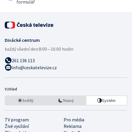
formulář
Divácké centrum
každý všední den:
8:00—16:00 hodin
261 136 113
info@ceskatelevize.cz
Vzhled
Světlý
Tmavý
Systém
TV program
Pro média
Živé vysílání
Reklama