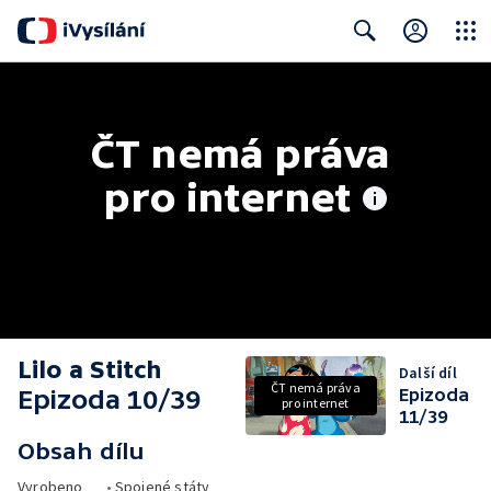
Close
Search
ČT nemá práva 
pro internet
Lilo a Stitch
Další díl
ČT nemá práva
Epizoda 10/39
Epizoda
pro internet
11/39
Obsah dílu
Vyrobeno
•
Spojené státy