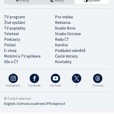
Světlý
Tmavý
Systém
TV program
Pro média
Živé vysílání
Reklama
TV poplatky
Studio Brno
Teletext
Studio Ostrava
Podcasty
Rada ČT
Počasí
Kariéra
E-shop
Podávání námětů
Mobilní a TV aplikace
Časté dotazy
Vše o ČT
Kontakty
Instagram
Facebook
YouTube
X
Threads
© Česká televize
•
•
English
Ochrana soukromí
Přístupnost