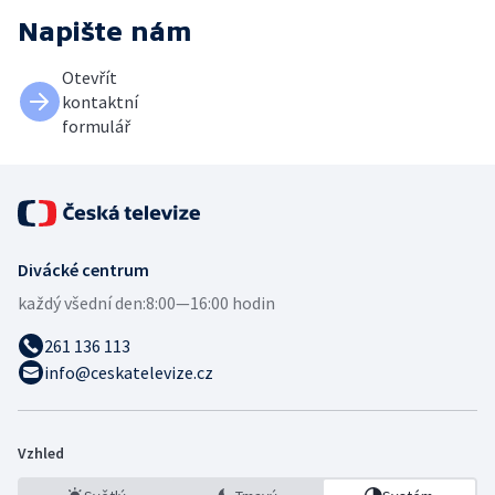
Napište nám
Otevřít
kontaktní
formulář
Divácké centrum
každý všední den:
8:00—16:00 hodin
261 136 113
info@ceskatelevize.cz
Vzhled