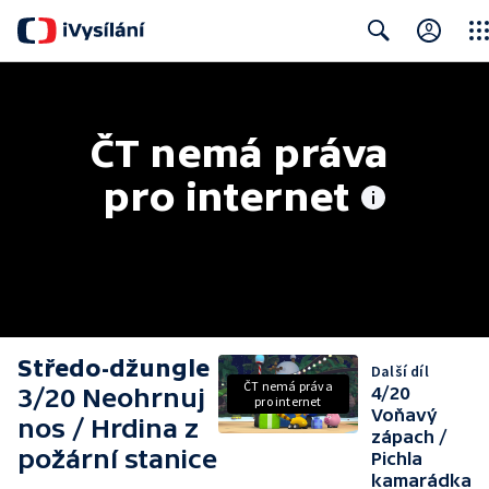
Clos
Search
ČT nemá práva 
pro internet
Středo-džungle
Další díl
ČT nemá práva
3/20 Neohrnuj
4/20
pro internet
Voňavý
nos / Hrdina z
zápach /
požární stanice
Pichla
kamarádka