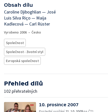
Obsah dílu
Caroline Djiboghlian — José
Luis Silva Riço — Maija
Kadlecová — Carl Rüster
Vyrobeno
2006
•
Česko
Společnost
Společnost - životní styl
Evropská společnost
Přehled dílů
102 přehratelných
10. prosince 2007
Poslední vysílání
21. 10. 2009
na ČT1