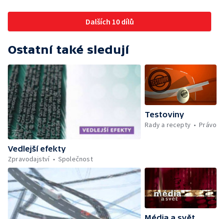
Dalších 10 dílů
Ostatní také sledují
Testoviny
Rady a recepty
Právo
Vedlejší efekty
Zpravodajství
Společnost
Média a svět