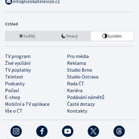
info@ceskatelevize.cz
Vzhled
Světlý
Tmavý
Systém
TV program
Pro média
Živé vysílání
Reklama
TV poplatky
Studio Brno
Teletext
Studio Ostrava
Podcasty
Rada ČT
Počasí
Kariéra
E-shop
Podávání námětů
Mobilní a TV aplikace
Časté dotazy
Vše o ČT
Kontakty