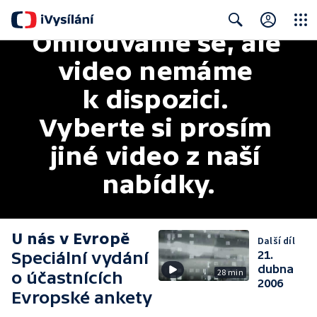
Omlouváme se, ale 
Close
Search
video nemáme 
k dispozici. 
Vyberte si prosím 
jiné video z naší 
nabídky.
U nás v Evropě
Další díl
Speciální vydání
21.
dubna
28 min
o účastnících
2006
Evropské ankety