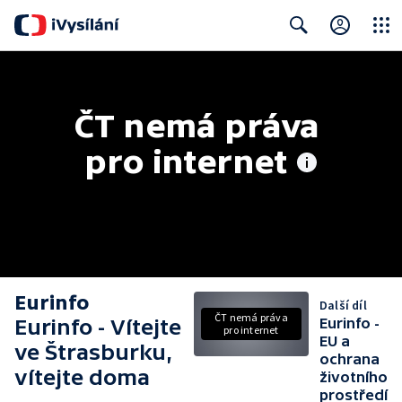
Close
Search
ČT nemá práva 
pro internet
Eurinfo
Další díl
ČT nemá práva
Eurinfo - Vítejte
Eurinfo -
pro internet
EU a
ve Štrasburku,
ochrana
vítejte doma
životního
prostředí