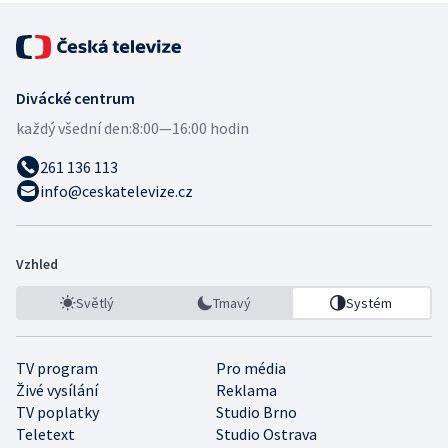
Divácké centrum
každý všední den:
8:00—16:00 hodin
261 136 113
info@ceskatelevize.cz
Vzhled
Světlý
Tmavý
Systém
TV program
Pro média
Živé vysílání
Reklama
TV poplatky
Studio Brno
Teletext
Studio Ostrava