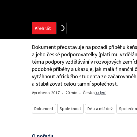
Přehrát
Dokument představuje na pozadí příběhu keň
a jeho české podporovatelky (platí mu vzdělání
téma podpory vzdělávání v rozvojových zemích
podobné příběhy a ukazuje, jak malá finanční
vytáhnout afrického studenta ze začarované
a stabilizovat celou tamní společnost.
Vyrobeno
2017
•
20 min
•
Česko
Dokument
Společnost
Děti a mládež
Společen
O pořadu