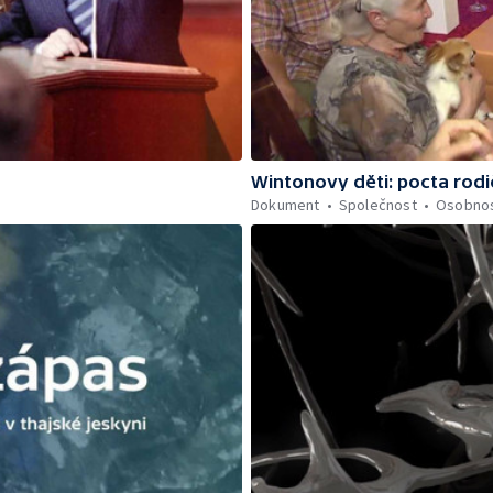
Wintonovy děti: pocta rod
Dokument
Společnost
Osobnos