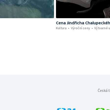
Cena Jindřicha Chalupecké
Kultura
Výroční ceny
Výtvarné 
Česká t