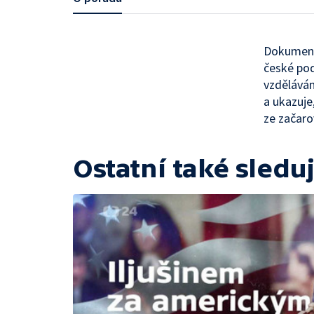
Dokument
české pod
vzděláván
a ukazuje
ze začaro
Ostatní také sleduj