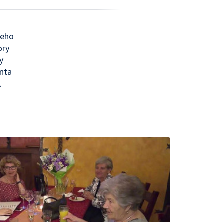
jeho
ory
y
enta
.