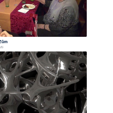
ičům
ti