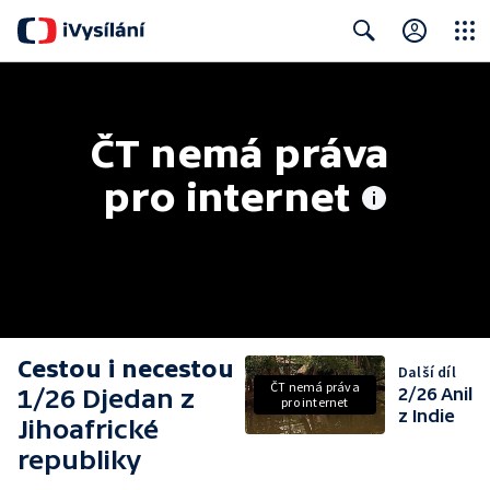
Close
Search
ČT nemá práva 
pro internet
Cestou i necestou
Další díl
ČT nemá práva
1/26 Djedan z
2/26 Anil
pro internet
z Indie
Jihoafrické
republiky