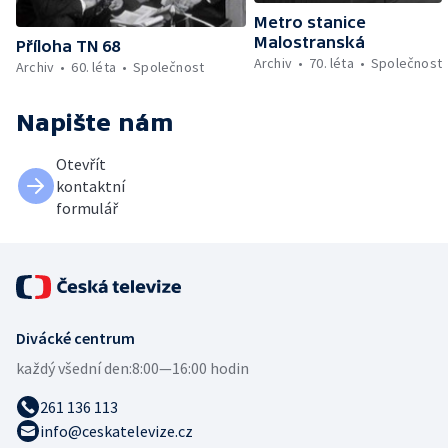
Metro stanice
Malostranská
Příloha TN 68
Archiv
70. léta
Společnost
Archiv
60. léta
Společnost
Napište nám
Otevřít
kontaktní
formulář
Divácké centrum
každý všední den:
8:00—16:00 hodin
261 136 113
info@ceskatelevize.cz