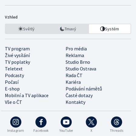
Vzhled
Světlý
Tmavý
Systém
TV program
Pro média
Živé vysílání
Reklama
TV poplatky
Studio Brno
Teletext
Studio Ostrava
Podcasty
Rada ČT
Počasí
Kariéra
E-shop
Podávání námětů
Mobilní a TV aplikace
Časté dotazy
Vše o ČT
Kontakty
Instagram
Facebook
YouTube
X
Threads