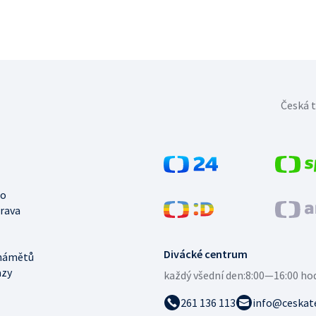
Česká t
no
trava
Divácké centrum
námětů
azy
každý všední den:
8:00—16:00 ho
261 136 113
info@ceskate