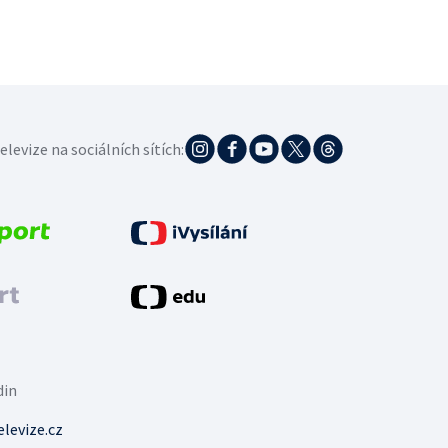
elevize na sociálních sítích:
din
levize.cz