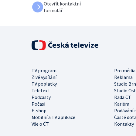
Otevřít kontaktní
formulář
TV program
Pro média
Živé vysílání
Reklama
TV poplatky
Studio Br
Teletext
Studio Os
Podcasty
Rada ČT
Počasí
Kariéra
E-shop
Podávání 
Mobilní a TV aplikace
Časté dot
Vše o ČT
Kontakty