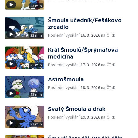
23 min
Šmoula učedník/Fešákovo
zrcadlo
Poslední vysílání
16. 3. 2026
na ČT :D
22 min
Král Šmoulů/Šprýmařova
medicína
Poslední vysílání
17. 3. 2026
na ČT :D
25 min
Astrošmoula
Poslední vysílání
18. 3. 2026
na ČT :D
23 min
Svatý Šmoula a drak
Poslední vysílání
19. 3. 2026
na ČT :D
23 min