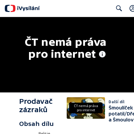
Search
ČT nemá práva 
pro internet
Prodavač
Další díl
ČT nemá práva
Šmoulíček
zázraků
pro internet
potatil/Dř
a Šmoulo
Obsah dílu
Belgie,