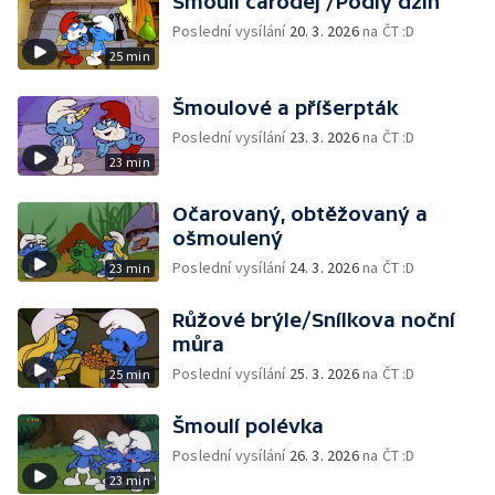
Šmoulí čaroděj /Podlý džin
Poslední vysílání
20. 3. 2026
na ČT :D
25 min
Šmoulové a příšerpták
Poslední vysílání
23. 3. 2026
na ČT :D
23 min
Očarovaný, obtěžovaný a
ošmoulený
Poslední vysílání
24. 3. 2026
na ČT :D
23 min
Růžové brýle/Snílkova noční
můra
Poslední vysílání
25. 3. 2026
na ČT :D
25 min
Šmoulí polévka
Poslední vysílání
26. 3. 2026
na ČT :D
23 min