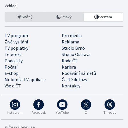
Vzhled
Světlý
Tmavý
Systém
TV program
Pro média
Živé vysílání
Reklama
TV poplatky
Studio Brno
Teletext
Studio Ostrava
Podcasty
Rada ČT
Počasí
Kariéra
E-shop
Podávání námětů
Mobilní a TV aplikace
Časté dotazy
Vše o ČT
Kontakty
Instagram
Facebook
YouTube
X
Threads
© Česká televize