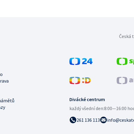
Česká t
no
trava
Divácké centrum
námětů
azy
každý všední den:
8:00—16:00 ho
261 136 113
info@ceskate