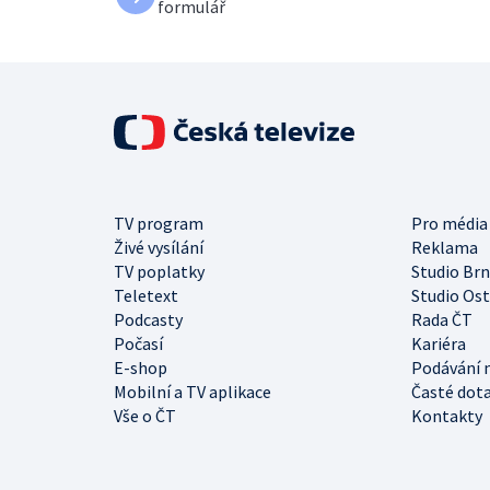
formulář
TV program
Pro média
Živé vysílání
Reklama
TV poplatky
Studio Br
Teletext
Studio Os
Podcasty
Rada ČT
Počasí
Kariéra
E-shop
Podávání 
Mobilní a TV aplikace
Časté dot
Vše o ČT
Kontakty