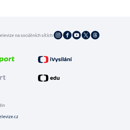
elevize na sociálních sítích:
din
levize.cz