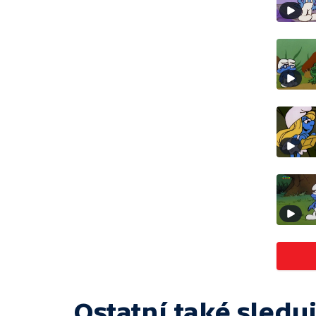
Ostatní také sleduj