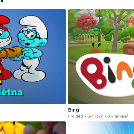
Bing
Pro děti
2-4 roky
Animovaný