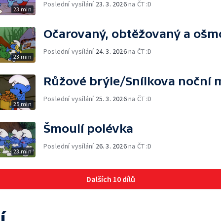
Poslední vysílání
23. 3. 2026
na ČT :D
23 min
Očarovaný, obtěžovaný a ošm
Poslední vysílání
24. 3. 2026
na ČT :D
23 min
Růžové brýle/Snílkova noční 
Poslední vysílání
25. 3. 2026
na ČT :D
25 min
Šmoulí polévka
Poslední vysílání
26. 3. 2026
na ČT :D
23 min
Dalších 10 dílů
í