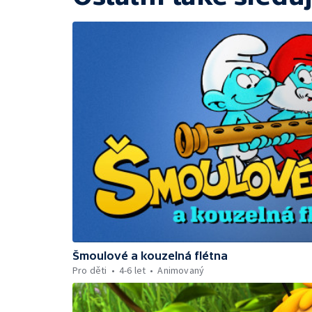
Šmoulové a kouzelná flétna
Pro děti
4-6 let
Animovaný