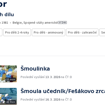
or
h dílu
o
1981
•
Belgie, Spojené státy americké
i
Pro děti 2-4 roky
Pro děti - animovaný
Pro děti - zahraniční
Se
Šmoulinka
Poslední vysílání
13. 3. 2026
na ČT :D
23 min
Šmoula učedník/Fešákovo zrc
Poslední vysílání
16. 3. 2026
na ČT :D
22 min