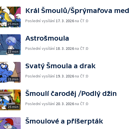
Král Šmoulů/Šprýmařova med
Poslední vysílání
17. 3. 2026
na ČT :D
25 min
Astrošmoula
Poslední vysílání
18. 3. 2026
na ČT :D
23 min
Svatý Šmoula a drak
Poslední vysílání
19. 3. 2026
na ČT :D
23 min
Šmoulí čaroděj /Podlý džin
Poslední vysílání
20. 3. 2026
na ČT :D
25 min
Šmoulové a příšerpták