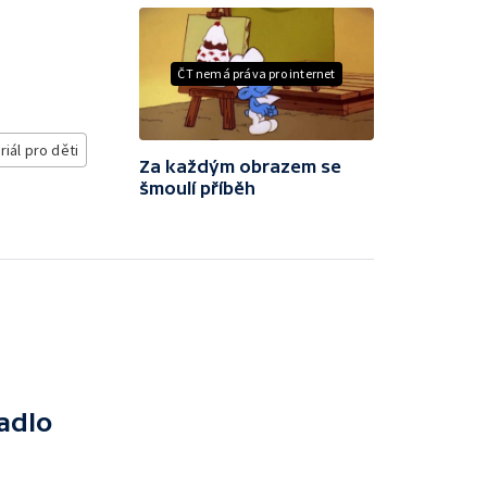
ČT nemá práva pro internet
riál pro děti
Za každým obrazem se
šmoulí příběh
adlo