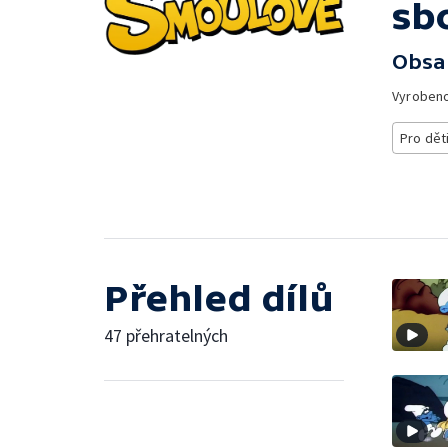
sb
Obsa
Vyroben
Pro dět
Přehled dílů
47 přehratelných