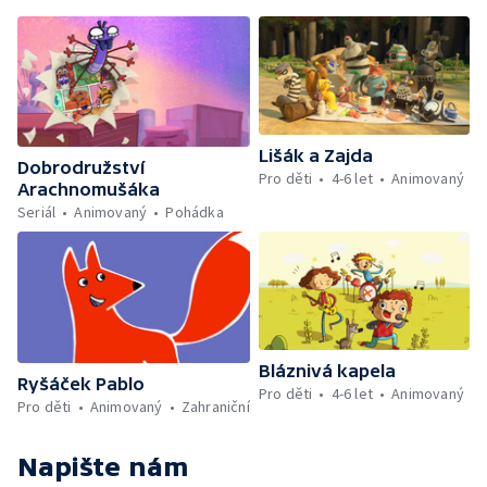
Lišák a Zajda
Dobrodružství
Pro děti
4-6 let
Animovaný
Arachnomušáka
Seriál
Animovaný
Pohádka
Bláznivá kapela
Ryšáček Pablo
Pro děti
4-6 let
Animovaný
Pro děti
Animovaný
Zahraniční
Napište nám