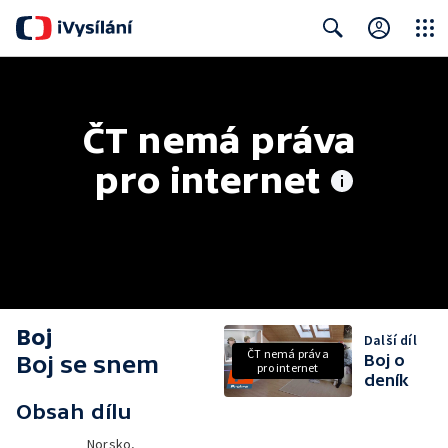
Close
Search
ČT nemá práva 
pro internet
Boj
Další díl
ČT nemá práva
Boj se snem
Boj o
pro internet
deník
Obsah dílu
Norsko,