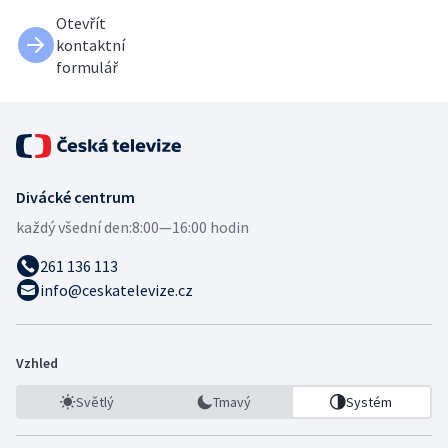
Otevřít
kontaktní
formulář
Divácké centrum
každý všední den:
8:00—16:00 hodin
261 136 113
info@ceskatelevize.cz
Vzhled
Světlý
Tmavý
Systém