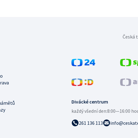
Česká t
no
trava
Divácké centrum
námětů
azy
každý všední den:
8:00—16:00 ho
261 136 113
info@ceskate