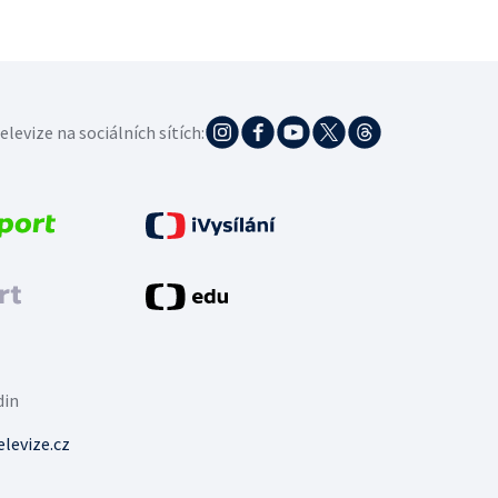
elevize na sociálních sítích:
din
levize.cz