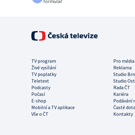
formulář
TV program
Pro média
Živé vysílání
Reklama
TV poplatky
Studio Br
Teletext
Studio Os
Podcasty
Rada ČT
Počasí
Kariéra
E-shop
Podávání 
Mobilní a TV aplikace
Časté dot
Vše o ČT
Kontakty