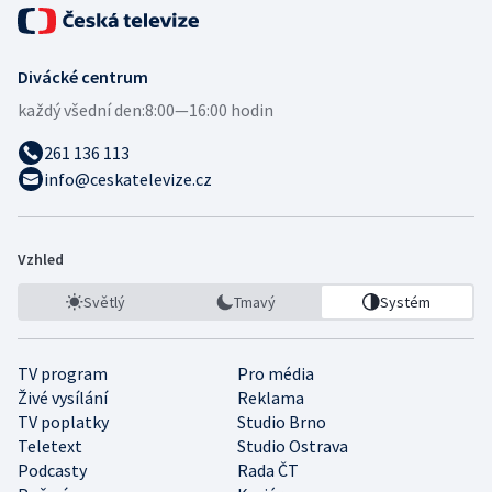
Divácké centrum
každý všední den:
8:00—16:00 hodin
261 136 113
info@ceskatelevize.cz
Vzhled
Světlý
Tmavý
Systém
TV program
Pro média
Živé vysílání
Reklama
TV poplatky
Studio Brno
Teletext
Studio Ostrava
Podcasty
Rada ČT