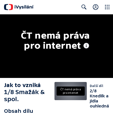
Close
Search
ČT nemá práva 
pro internet
Jak to vzniká
Další díl
ČT nemá práva
1/8 Smažák &
2/8
pro internet
Knedlík a
spol.
jídla
ouhledná
Obsah dílu