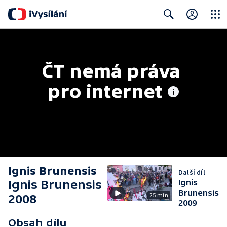
Close
Search
ČT nemá práva 
pro internet
Ignis Brunensis
Další díl
Ignis Brunensis
Ignis
Brunensis
25 min
2008
2009
Obsah dílu