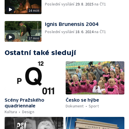
Poslední vysílání
29. 8. 2025
na ČT1
14 min
Ignis Brunensis 2004
Poslední vysílání
18. 6. 2024
na ČT1
17 min
Ostatní také sledují
Scény Pražského
Česko se hýbe
quadriennale
Dokument
Sport
Kultura
Design