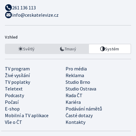
261 136 113
info@ceskatelevize.cz
Vzhled
Světlý
Tmavý
Systém
TV program
Pro média
Živé vysílání
Reklama
TV poplatky
Studio Brno
Teletext
Studio Ostrava
Podcasty
Rada ČT
Počasí
Kariéra
E-shop
Podávání námětů
Mobilní a TV aplikace
Časté dotazy
Vše o ČT
Kontakty