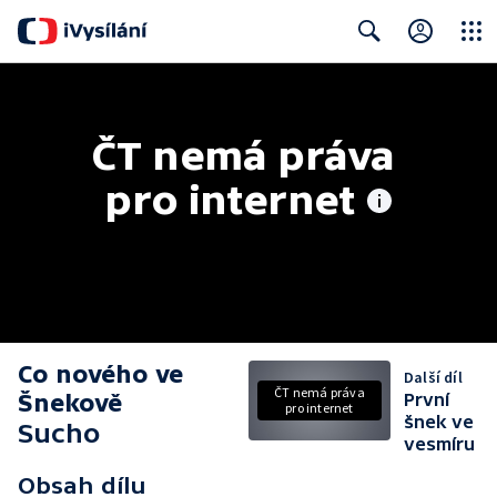
Close
Search
ČT nemá práva 
pro internet
Co nového ve
Další díl
ČT nemá práva
Šnekově
První
pro internet
šnek ve
Sucho
vesmíru
Obsah dílu