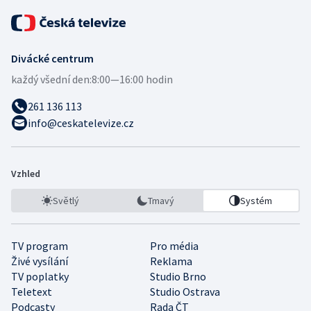
Divácké centrum
každý všední den:
8:00—16:00 hodin
261 136 113
info@ceskatelevize.cz
Vzhled
Světlý
Tmavý
Systém
TV program
Pro média
Živé vysílání
Reklama
TV poplatky
Studio Brno
Teletext
Studio Ostrava
Podcasty
Rada ČT