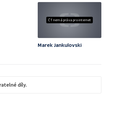
ČT nemá práva pro internet
Marek Jankulovski
telné díly.