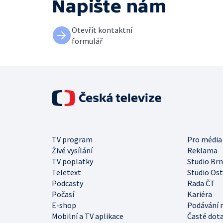
Napište nám
Otevřít kontaktní
formulář
TV program
Pro média
Živé vysílání
Reklama
TV poplatky
Studio Br
Teletext
Studio Os
Podcasty
Rada ČT
Počasí
Kariéra
E-shop
Podávání 
Mobilní a TV aplikace
Časté dot