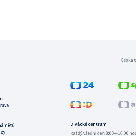
Česká t
no
trava
Divácké centrum
námětů
azy
každý všední den:
8:00—16:00 ho