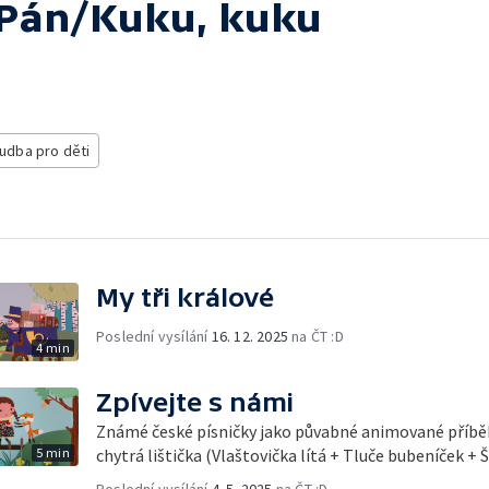
s Pán/Kuku, kuku
udba pro děti
My tři králové
Poslední vysílání
16. 12. 2025
na ČT :D
4 min
Zpívejte s námi
Známé české písničky jako půvabné animované příbě
5 min
chytrá lištička (Vlaštovička lítá + Tluče bubeníček + 
Poslední vysílání
4. 5. 2025
na ČT :D