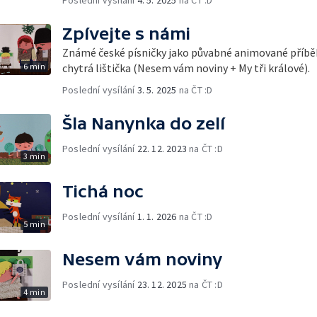
Zpívejte s námi
Známé české písničky jako půvabné animované příbě
6 min
chytrá lištička (Nesem vám noviny + My tři králové).
Poslední vysílání
3. 5. 2025
na ČT :D
Šla Nanynka do zelí
Poslední vysílání
22. 12. 2023
na ČT :D
3 min
Tichá noc
Poslední vysílání
1. 1. 2026
na ČT :D
5 min
Nesem vám noviny
Poslední vysílání
23. 12. 2025
na ČT :D
4 min