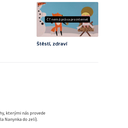
ČT nemá práva pro internet
Štěstí, zdraví
hy, kterými nás provede
Šla Nanynka do zelí).