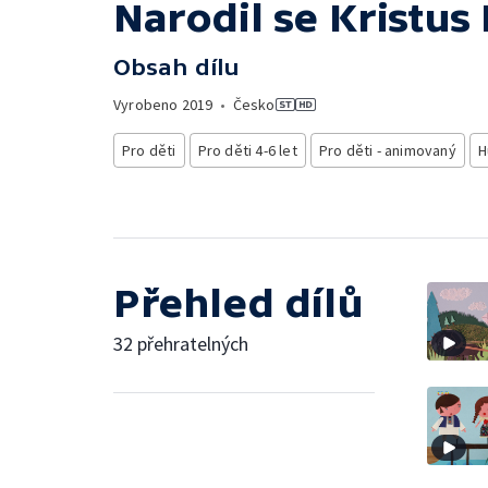
Narodil se Kristu
Obsah dílu
Vyrobeno
2019
•
Česko
Pro děti
Pro děti 4-6 let
Pro děti - animovaný
H
Přehled dílů
32 přehratelných