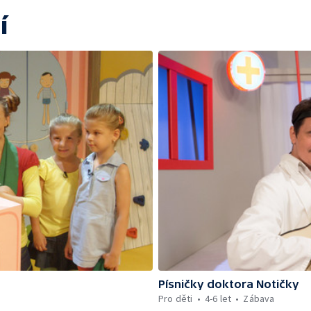
í
Písničky doktora Notičky
Pro děti
4-6 let
Zábava