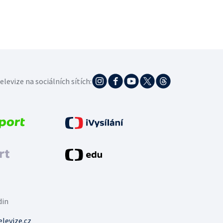
elevize na sociálních sítích:
din
levize.cz