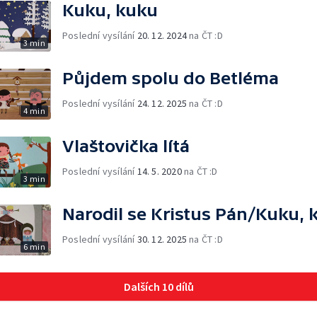
Kuku, kuku
Poslední vysílání
20. 12. 2024
na ČT :D
3 min
Půjdem spolu do Betléma
Poslední vysílání
24. 12. 2025
na ČT :D
4 min
Vlaštovička lítá
Poslední vysílání
14. 5. 2020
na ČT :D
3 min
Narodil se Kristus Pán/Kuku, 
Poslední vysílání
30. 12. 2025
na ČT :D
6 min
Dalších 10 dílů