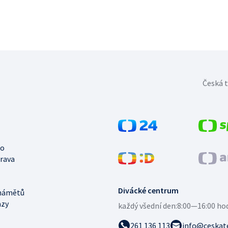
Česká t
no
trava
Divácké centrum
námětů
azy
každý všední den:
8:00—16:00 ho
261 136 113
info@ceskate