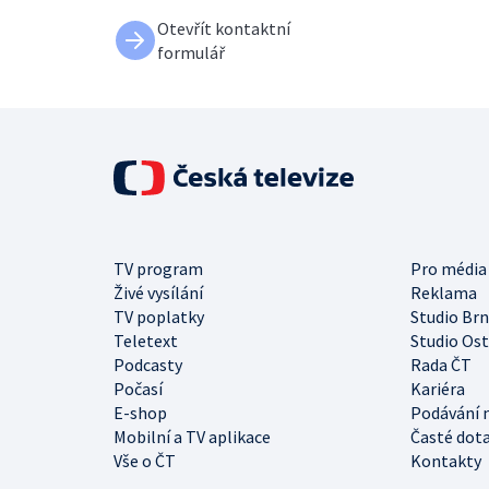
Otevřít kontaktní
formulář
TV program
Pro média
Živé vysílání
Reklama
TV poplatky
Studio Br
Teletext
Studio Os
Podcasty
Rada ČT
Počasí
Kariéra
E-shop
Podávání 
Mobilní a TV aplikace
Časté dot
Vše o ČT
Kontakty