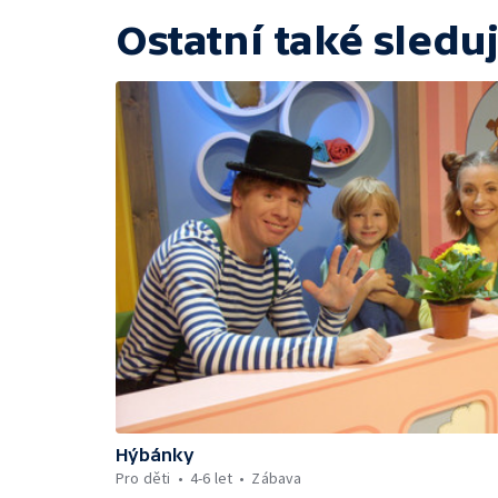
Ostatní také sleduj
Hýbánky
Pro děti
4-6 let
Zábava